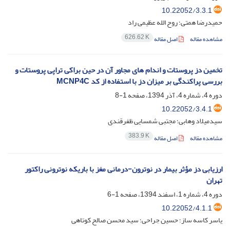
10.22052/3.3.1
حمیدرضا همتی؛ روح الله عظیمی راد
626.62 K
مشاهده مقاله
اصل مقاله
تخمین دز پروستات و اندام های مجاور آن در حین براکی تراپی پروستات و
بررسی پراکندگی بر میزان دز با استفاده از کد MCNP4C
دوره 4، شماره 4، آذر 1394، صفحه
1-8
10.22052/3.4.1
سیدمیلاد وهابی؛ مجتبی شمسایی ظفرقندی
383.9 K
مشاهده مقاله
اصل مقاله
ارزیابی دز مؤثر بیمار در نوترون-درمانی مغز با باریکه نوترونی راکتور
تهران
دوره 4، شماره 1، اسفند 1394، صفحه
1-6
10.22052/4.1.1
یاسر کاسه ساز؛ حسین جراحی؛ سید محسن صالح کوتاهی