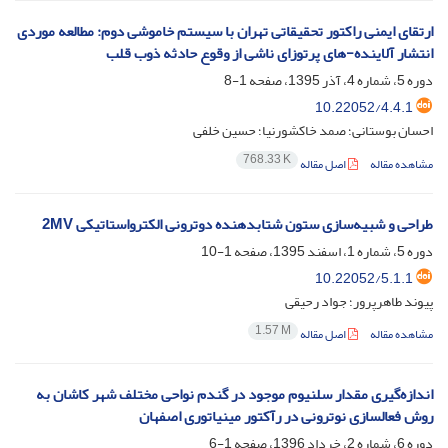
ارتقای ایمنی راکتور تحقیقاتی تهران با سیستم خاموشی دوم: مطالعه موردی
انتشار آلاینده-های پرتوزای ناشی از وقوع حادثه ذوب قلب
دوره 5، شماره 4، آذر 1395، صفحه
1-8
10.22052/4.4.1
احسان بوستانی؛ صمد خاکشورنیا؛ حسین خلفی
768.33 K
مشاهده مقاله
اصل مقاله
طراحی و شبیه‌سازی ستون شتابدهنده دوترونی الکترواستاتیکی 2MV
دوره 5، شماره 1، اسفند 1395، صفحه
1-10
10.22052/5.1.1
پیوند طاهرپرور؛ جواد رحیقی
1.57 M
مشاهده مقاله
اصل مقاله
اندازه‌گیری مقدار سلنیوم موجود در گندم نواحی مختلف شهر کاشان به
روش فعالسازی نوترونی در رآکتور مینیاتوری اصفهان
دوره 6، شماره 2، خرداد 1396، صفحه
1-6