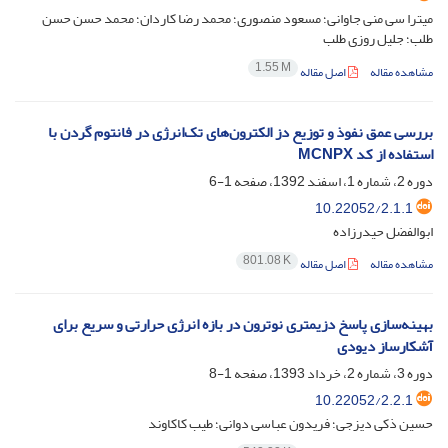
میترا سی منی جاوانی؛ مسعود منصوری؛ محمد رضا کاردان؛ محمد حسن حسن
طلب؛ جلیل روزی طلب
1.55 M
مشاهده مقاله
اصل مقاله
بررسی عمق نفوذ و توزیع دز الکترون‌های تک‌انرژی در فانتوم گردن با
استفاده از کد MCNPX
دوره 2، شماره 1، اسفند 1392، صفحه
1-6
10.22052/2.1.1
ابوالفضل حیدرزاده
801.08 K
مشاهده مقاله
اصل مقاله
بهینه‌سازی پاسخ دزیمتری نوترون در بازه انرژی حرارتی و سریع برای
آشکارساز دیودی
دوره 3، شماره 2، خرداد 1393، صفحه
1-8
10.22052/2.2.1
حسین ذکی دیزجی؛ فریدون عباسی دوانی؛ طیب کاکاوند