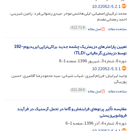
10.22052/5.2.1
محمد ترکیهای اصفهانی؛ لیلی هاشمی موخر؛ مهدی رضوانی فرد؛ رامین شیرینی؛
احمد رمضانی مقدم
412.71 K
مشاهده مقاله
اصل مقاله
تعیین پارامترهای دزیمتریک چشمه‌ جدید براکی‌تراپی ایریدیوم-192
توسط دزیمتری گرمالیانی (TLD)
دوره 6، شماره 3، شهریور 1396، صفحه
1-8
10.22052/5.3.1
وحید لهرابیان؛ فرزام کبیری؛ شهاب شیبانی؛ سید محمودرضا آقامیری؛ حسین
پوربیگی
611.36 K
مشاهده مقاله
اصل مقاله
مقایسه تأثیر پرتو‌های فرابنفش و گاما در تحمل آرسنیک در فرآیند
فروشویی‌زیستی
دوره 6، شماره 4، آذر 1396، صفحه
1-6