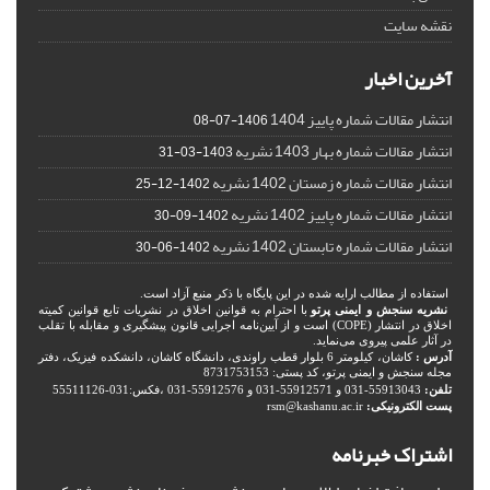
نقشه سایت
آخرین اخبار
انتشار مقالات شماره پاییز 1404
1406-07-08
انتشار مقالات شماره بهار 1403 نشریه
1403-03-31
انتشار مقالات شماره زمستان 1402 نشریه
1402-12-25
انتشار مقالات شماره پاییز 1402 نشریه
1402-09-30
انتشار مقالات شماره تابستان 1402 نشریه
1402-06-30
استفاده از مطالب ارایه شده در این پایگاه با ذکر منبع آزاد است.
نشریه سنجش و ایمنی پرتو
با احترام به قوانین اخلاق در نشریات تابع قوانین کمیته
اخلاق در انتشار (COPE) است و از آیین‌نامه اجرایی قانون پیشگیری و مقابله با تقلب
در آثار علمی پیروی می‌نماید.
آدرس :
کاشان، کیلومتر 6 بلوار قطب راوندی، دانشگاه کاشان، دانشکده فیزیک، دفتر
مجله سنجش و ایمنی پرتو، کد پستی: 8731753153
تلفن:
55913043-031 و 55912571-031 و 55912576-031 ،فکس:031-55511126
پست الکترونیکی:
rsm@kashanu.ac.ir
اشتراک خبرنامه