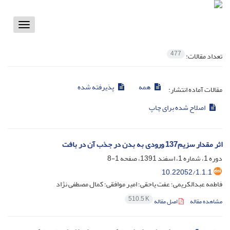
Toggle
vigation
477
تعداد مقالات:
همه
پذیرفته شده
مقالات آماده انتشار:
اصلاح شده برای چاپ
اثر مقدار سزیم137 ورودی به بدن در جذب آن در بافت
دوره 1، شماره 1، اسفند 1391، صفحه
1-8
10.22052/1.1.1
فاطمه عبدالکریمی؛ عفت یاحقی؛ امیر موافقی؛ کمال مصطفی نژاد
510.5 K
مشاهده مقاله
اصل مقاله