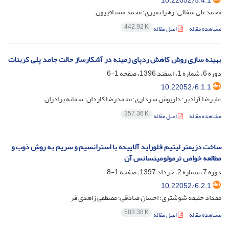
10.22052/5.4.1
محمدعلی شفائی؛ زهرا تمیزی؛ محمد مشتاقییون
442.92 K
مشاهده مقاله
اصل مقاله
بهینه سازی روش کاهش ردپای زمینه در آشکارساز حالت جامد پلی کربنات
دوره 6، شماره 1، اسفند 1396، صفحه
1-6
10.22052/6.1.1
علیرضا آزادبر؛ داریوش سرداری؛ محمدرضا کاردان؛ سمانه برادران
357.36 K
مشاهده مقاله
اصل مقاله
ساخت دزیمتر لیتیم فلوراید آلاییده با استرانسیم و سریم به روش ذوب و
مطالعه خواص ترمولومینسانس آن
دوره 7، شماره 2، خرداد 1397، صفحه
1-8
10.22052/6.2.1
مقداد خلیفه شوشتری؛ احسان صادقی؛ مصطفی زاهدی فر
503.38 K
مشاهده مقاله
اصل مقاله