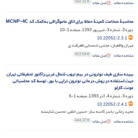
542.32 K
مشاهده مقاله
اصل مقاله
محاسبۀ ضخامت کمینۀ حفاظ برای اتاق ماموگرافی به‌کمک کد MCNP-4C
دوره 3، شماره 3، شهریور 1393، صفحه
1-10
10.22052/2.3.1
مهران واقعیان؛ مجتبی شمسایی ظفرقند ی
922.54 K
مشاهده مقاله
اصل مقاله
بهینه سازی طیف نوترونی در بیم تیوب شمال غربی راکتور تحقیقاتی تهران
جهت استفاده در روش درمانی نوترون تراپی با بور، توسط کد محاسباتی
مونت کارلو
دوره 3، شماره 4، آذر 1393، صفحه
1-6
10.22052/2.4.1
مجید زمانی؛ یاسر کاسه ساز؛ حسین خلفی؛ محسن شایسته
444.37 K
مشاهده مقاله
اصل مقاله