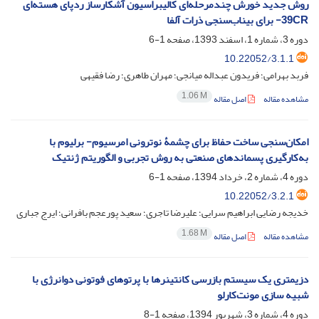
روش جدید خورش چندمرحله‌ای کالیبراسیون آشکارساز ردپای هسته‌ای
39CR- برای بیناب‌سنجی ذرات آلفا
دوره 3، شماره 1، اسفند 1393، صفحه
1-6
10.22052/3.1.1
فربد بهرامی؛ فریدون عبداله میانجی؛ مهران طاهری؛ رضا فقیهی
1.06 M
مشاهده مقاله
اصل مقاله
امکان‌سنجی ساخت حفاظ برای چشمۀ نوترونی امرسیوم- برلیوم با
به‌کارگیری پسماندهای صنعتی به روش تجربی و الگوریتم ژنتیک
دوره 4، شماره 2، خرداد 1394، صفحه
1-6
10.22052/3.2.1
خدیجه رضایی ابراهیم سرایی؛ علیرضا تاجری؛ سعید پورعجم بافرانی؛ ایرج جباری
1.68 M
مشاهده مقاله
اصل مقاله
دزیمتری یک سیستم بازرسی کانتینرها با پرتوهای فوتونی دوانرژی با
شبیه سازی مونت‌کارلو
دوره 4، شماره 3، شهریور 1394، صفحه
1-8