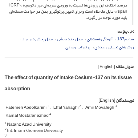
درصد اختلاف این ورودی‌ها نسبت به ورودی ضربه‌ای مورد توصیه ICRP <
/span> قابل ملاحظه است و برای تعیین پرتوگیری بدن در حوادث هسته‌ای
باید مورد توجه قرار گیرد.
کلیدواژه‌ها
سزیم137
آلودگی هسته‌ای
مدل چند بخشی
مدل پخش دور برد
روش‌های تحلیلی و عددی
پرتوزایی ورودی
عنوان مقاله
[English]
The effect of quantity of intake Cesium-137 on its tissue
absorption
نویسندگان
[English]
1
2
3
Fatemeh Abdolkarimi
Effat Yahaghi
Amir Movafegh
4
Kamal Mostafanezhad
1
Natanz, Azad University
2
Int. Imam khomeini University
3