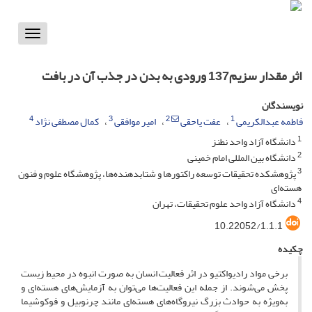
Toggle
vigation
اثر مقدار سزیم137 ورودی به بدن در جذب آن در بافت
نویسندگان
4
3
2
1
فاطمه عبدالکریمی
عفت یاحقی
امیر موافقی
کمال مصطفی نژاد
1
دانشگاه آزاد واحد نطنز
2
دانشگاه بین المللی امام خمینی
3
پژوهشکده تحقیقات توسعه راکتورها و شتابدهنده‌ها، پژوهشگاه علوم و فنون
هسته‌ای
4
دانشگاه آزاد واحد علوم تحقیقات، تهران
10.22052/1.1.1
چکیده
برخی مواد رادیواکتیو در اثر فعالیت انسان به صورت انبوه در محیط زیست
پخش می‌شوند. از جمله این فعالیت‌ها می‌توان به آزمایش‌های هسته‌ای و
به‌ویژه به حوادث بزرگ نیروگاه‌های هسته‌ای مانند چرنوبیل و فوکوشیما