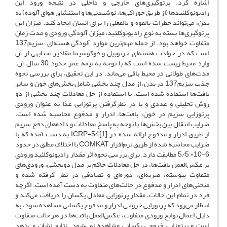
اشاره کرد. پرتوگیری‌های خارجی و داخلی در نتیجه ورود این
رادیونوکلئیدها (از طریق خوراکی‌ها، نوشیدنی‌ها و استنشاق هوای آلوده) به
بدن، می‌تواند خطرات بالقوه و بالفعلی را برای انسان ایجاد کند. میزان این
پرتوگیری‌ها بسته به نوع رادیونوکلئید، میزان آلودگی ورودی و مدت زمان
متفاوت خواهد بود. از جمله مهم‌ترین موارد آلودگی هسته‌ای، سزیم137
است که در حوادث هسته‌ای چرنوبیل و فوکوشیما مقادیر متنابهی از آن
وارد محیط زیست شده‌ است که با توجه به نیمه عمر حدود 30 سال آن،
مدت‌های طولانی در محیط باقی می‌ماند. در این تحقیق، برای بررسی نحوه
جذب سزیم137 در بدن، از مدل چند بخشی شامل بخش‌های خون و سایر
بافت‌ها استفاده شده‌ است. با استفاده از حل معادلات چند بخشی از دو
روش‌ تحلیلی و عددی و با در نظرگرفتن پرتوزایی غذا به عنوان ورودی
پرتوزایی سزیم در خون، بافت‌ها، ادرار و مدفوع محاسبه شده است.
ضرایب انتقال بین بخش‌ها با توجه به پاسخ معادلات و داده‌های دفع سزیم
از طریق ادرار و مدفوع ارائه شده در [1]ICRP-54 به ‌دست آمده که با
ضرایب محاسبه شده از طریق نرم‌افزار COMKAT با اختلاف مطلق در حدود
6-10× 5/5 مطابقت دارد. برای بررسی نحوه اثر مقدار رادیونوکلئید ورودی
بر عکس‌العمل بافت‌ها، در حل معادلات حاکم بر مدل دوبخشی، ورودی‌های
متفاوت پیوسته، ضربه‌ای، دوره‌ای و تصادفی در نظر گرفته شده و
منحنی‌های ادرار و مدفوع در حالت‌های متفاوت به دست آمده است. اگرچه
فرد در تمام این حالات، مقدار پرتوزایی معادل یکسان را دریافت می‌کند و
انتظار می‌رود که پرتوزایی خروجی ادرار و مدفوع یکسانی مشاهده شود، به
دلیل اعمال توابع ورودی متفاوت، عکس‌العمل بافت‌ها در هر حالت متفاوت
است و پرتوزایی خروجی یکسانی مشاهده نمی‌شود. نتایج نشان می‌دهد