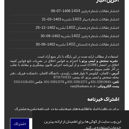
آخرین اخبار
انتشار مقالات شماره پاییز 1404
1406-07-08
انتشار مقالات شماره بهار 1403 نشریه
1403-03-31
انتشار مقالات شماره زمستان 1402 نشریه
1402-12-25
انتشار مقالات شماره پاییز 1402 نشریه
1402-09-30
انتشار مقالات شماره تابستان 1402 نشریه
1402-06-30
استفاده از مطالب ارایه شده در این پایگاه با ذکر منبع آزاد است.
نشریه سنجش و ایمنی پرتو
با احترام به قوانین اخلاق در نشریات تابع قوانین کمیته
اخلاق در انتشار (COPE) است و از آیین‌نامه اجرایی قانون پیشگیری و مقابله با تقلب
در آثار علمی پیروی می‌نماید.
آدرس :
کاشان، کیلومتر 6 بلوار قطب راوندی، دانشگاه کاشان، دانشکده فیزیک، دفتر
مجله سنجش و ایمنی پرتو، کد پستی: 8731753153
تلفن:
55913043-031 و 55912571-031 و 55912576-031 ،فکس:031-55511126
پست الکترونیکی:
rsm@kashanu.ac.ir
اشتراک خبرنامه
برای دریافت اخبار و اطلاعیه های مهم نشریه در خبرنامه نشریه مشترک
شوید.
این وب سایت از کوکی ها برای اطمینان از ارائه بهترین
اشتراک
خدمات استفاده می کند.