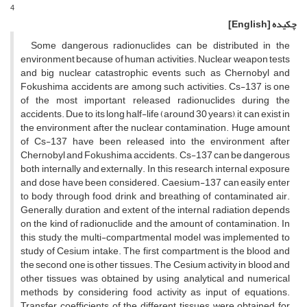
4
چکیده
[English]
Some dangerous radionuclides can be distributed in the
environment because of human activities. Nuclear weapon tests
and big nuclear catastrophic events such as Chernobyl and
Fokushima accidents are among such activities. Cs-137 is one
of the most important released radionuclides during the
accidents. Due to its long half-life (around 30 years), it can exist in
the environment after the nuclear contamination. Huge amount
of Cs-137 have been released into the environment after
Chernobyl and Fokushima accidents. Cs-137 can be dangerous
both internally and externally. In this research, internal exposure
and dose have been considered. Caesium-137 can easily enter
to body through food, drink and breathing of contaminated air.
Generally, duration and extent of the internal radiation depends
on the kind of radionuclide and the amount of contamination. In
this study, the multi-compartmental model was implemented to
study of Cesium intake. The first compartment is the blood and
the second one is other tissues. The Cesium activity in blood and
other tissues was obtained by using analytical and numerical
methods by considering food activity as input of equations.
Transfer coefficients of the different tissues were obtained for