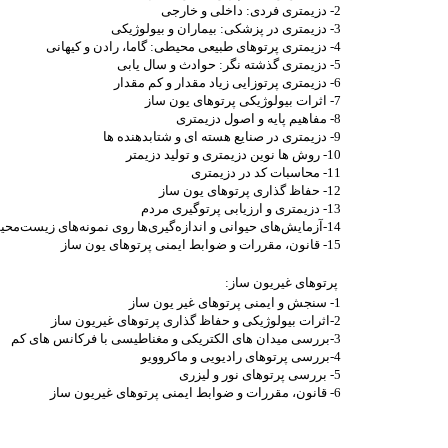
2- دزیمتری فردی: داخلی و خارجی
3- دزیمتری در پزشکی: بیماران و بیولوژیکی
4- دزیمتری پرتوهای طبیعی محیطی: گاما، رادن و کیهانی
5- دزیمتری گذشته نگر: حوادث و سال یابی
6- دزیمتری پرتوزایی زیاد مقدار و کم مقدار
7- اثرات بیولوژیکی پرتوهای یون ساز
8- مفاهیم پایه و اصول دزیمتری
9- دزیمتری در صنایع هسته ای و شتابدهنده ها
10- روش ها نوین دزیمتری و تولید دزیمتر
11- محاسبات کد در دزیمتری
12- حفاظ گذاری پرتوهای یون ساز
13- دزیمتری و ارزیابی پرتوگیری مردم
14-آزمایش‌های حیوانی و اندازه‌گیری‌ها روی نمونه‌های زیست‌محیطی
15- قانون، مقررات و ضوابط ایمنی پرتوهای یون ساز
پرتوهای غیریون ساز:
1- سنجش و ایمنی پرتوهای غیر یون ساز
2-اثرات بیولوژیکی و حفاظ گذاری پرتوهای غیریون ساز
3-بررسی میدان های الکتریکی و مغناطیسی با فرکانس های کم
4-بررسی پرتوهای رادیویی و ماکروویو
5- بررسی پرتوهای نور و لیزری
6- قانون، مقررات و ضوابط ایمنی پرتوهای غیریون ساز