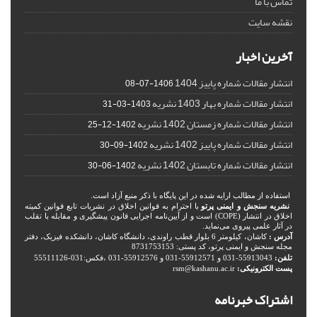
تماس با ما
نقشه سایت
آخرین اخبار
انتشار مقالات شماره پاییز 1404
1406-07-08
انتشار مقالات شماره بهار 1403 نشریه
1403-03-31
انتشار مقالات شماره زمستان 1402 نشریه
1402-12-25
انتشار مقالات شماره پاییز 1402 نشریه
1402-09-30
انتشار مقالات شماره تابستان 1402 نشریه
1402-06-30
استفاده از مطالب ارایه شده در این پایگاه با ذکر منبع آزاد است.
نشریه سنجش و ایمنی پرتو
با احترام به قوانین اخلاق در نشریات تابع قوانین کمیته
اخلاق در انتشار (COPE) است و از آیین‌نامه اجرایی قانون پیشگیری و مقابله با تقلب
در آثار علمی پیروی می‌نماید.
آدرس :
کاشان، کیلومتر 6 بلوار قطب راوندی، دانشگاه کاشان، دانشکده فیزیک، دفتر
مجله سنجش و ایمنی پرتو، کد پستی: 8731753153
تلفن:
55913043-031 و 55912571-031 و 55912576-031 ،فکس:031-55511126
پست الکترونیکی:
rsm@kashanu.ac.ir
اشتراک خبرنامه