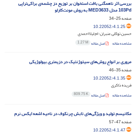
بررسی اثر ناهمگنی بافت استخوان بر توزیع دز چشمه‌ی براکی‌تراپی
103Pd مدل MED3633 به روش مونت‌کارلو
صفحه
25-34
10.22052/4.1.25
حسین توکلی عنبران؛ ام لیلا احمدی
1.27 M
مشاهده مقاله
اصل مقاله
مروری بر انواع روش‌های سیتوژنتیک در دزیمتری بیولوژیکی
صفحه
35-46
10.22052/4.1.35
فریده ذاکری
809.75 K
مشاهده مقاله
اصل مقاله
مکانیسم تولید و ویژگی‌های تابش چرنکوف در ناحیه اشعه ایکس نرم
صفحه
47-57
10.22052/4.1.47