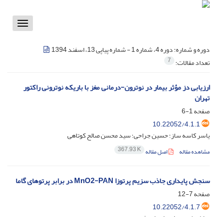
Toggle
vigation
دوره و شماره:
دوره 4، شماره 1 - شماره پیاپی 13، اسفند 1394
7
تعداد مقالات:
ارزیابی دز مؤثر بیمار در نوترون-درمانی مغز با باریکه نوترونی راکتور
تهران
صفحه
1-6
10.22052/4.1.1
یاسر کاسه ساز؛ حسین جراحی؛ سید محسن صالح کوتاهی
367.93 K
مشاهده مقاله
اصل مقاله
سنجش پایداری جاذب سزیم پرتوزا MnO2-PAN در برابر پرتوهای گاما
صفحه
7-12
10.22052/4.1.7