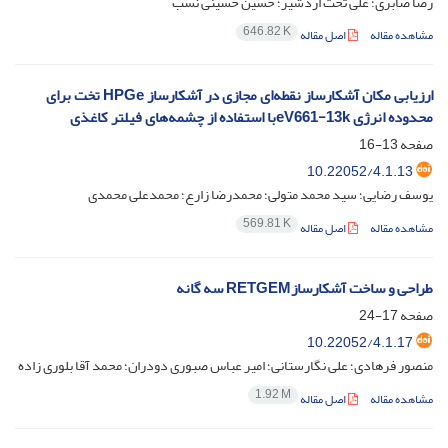
رضا صابری؛ علی تخت اردشیر؛ حسین حسینی نسب
646.82 K
مشاهده مقاله
اصل مقاله
ارزیابی مکان آشکارساز نقطه‌ای مجازی در آشکارساز HPGe تخت برای
محدوده انرژی k‏eV661-13با استفاده از چشمه‌های فیلتر کاغذی
صفحه
13-16
10.22052/4.1.13
یوسف رضایی؛ سید محمد متولی؛ محمدرضا زارع؛ محمدعلی محمدی
569.81 K
مشاهده مقاله
اصل مقاله
طراحی و ساخت آشکارسازRETGEM سه گانه
صفحه
17-24
10.22052/4.1.17
منصور فرهادی؛ علی نگارستانی؛ امیر عباس صبوری دودران؛ محمد آقا بلوری زاده
1.92 M
مشاهده مقاله
اصل مقاله