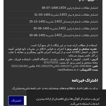
انتشار مقالات شماره پاییز 1404
1406-07-08
انتشار مقالات شماره بهار 1403 نشریه
1403-03-31
انتشار مقالات شماره زمستان 1402 نشریه
1402-12-25
انتشار مقالات شماره پاییز 1402 نشریه
1402-09-30
انتشار مقالات شماره تابستان 1402 نشریه
1402-06-30
استفاده از مطالب ارایه شده در این پایگاه با ذکر منبع آزاد است.
نشریه سنجش و ایمنی پرتو
با احترام به قوانین اخلاق در نشریات تابع قوانین کمیته
اخلاق در انتشار (COPE) است و از آیین‌نامه اجرایی قانون پیشگیری و مقابله با تقلب
در آثار علمی پیروی می‌نماید.
آدرس :
کاشان، کیلومتر 6 بلوار قطب راوندی، دانشگاه کاشان، دانشکده فیزیک، دفتر
مجله سنجش و ایمنی پرتو، کد پستی: 8731753153
تلفن:
55913043-031 و 55912571-031 و 55912576-031 ،فکس:031-55511126
پست الکترونیکی:
rsm@kashanu.ac.ir
اشتراک خبرنامه
برای دریافت اخبار و اطلاعیه های مهم نشریه در خبرنامه نشریه مشترک
شوید.
این وب سایت از کوکی ها برای اطمینان از ارائه بهترین
اشتراک
خدمات استفاده می کند.