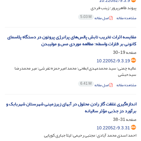
10.22052/9.3.9
پیوند طاهرپرور؛ زینب فردی
5.03 M
مشاهده مقاله
اصل مقاله
مقایسه اثرات تخریب تابش پالس‌های پرانرژی پروتون در دستگاه پلاسمای
کانونی بر فلزات واسطه: مطالعه موردی مس و مولیبدن
صفحه
19-30
10.22052/9.3.19
عالیه چمنی؛ سید محمدمهدی ابطحی؛ محمد امیرحمزه تفرشی؛ میر محمدرضا
سیدحبشی
6.41 M
مشاهده مقاله
اصل مقاله
اندازه‌‎گیری غلظت گاز رادن محلول در آب‎های زیرزمینی شهرستان شهربابک و
برآورد دز جذبی مؤثر سالیانه
صفحه
31-38
10.22052/9.3.31
احمد اسدی محمد آیادی؛ مجتبی رحیمی؛ لیلا جباری کوپایی