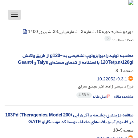
Toggle
vigation
دوره و شماره:
دوره 10، شماره 3 - شماره پیاپی 38، شهریور 1400
6
تعداد مقالات:
محاسبه تولید رادیوایزوتوپ تشخیصی ید-g120 از طریق واکنش
120Te(p,n)120gI با استفاده از کدهای هسته‌ای Talys و Geant4
صفحه
1-8
10.22052/9.3.1
فرزاد عیسی زاده؛ اکبر عبدی سرای
4.58 M
مشاهده مقاله
اصل مقاله
مطالعه دزیمتری چشـمه براکی‌تراپی (Theragenics, Model 200) 103Pd
در فانتوم آب و بافت‌های مختلف توسط کد مونت‌کارلو GATE
صفحه
9-18