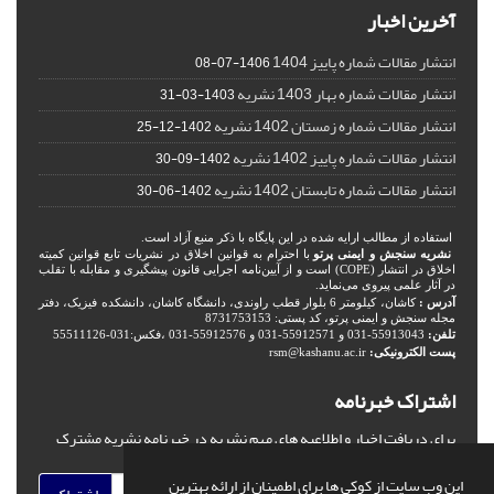
آخرین اخبار
انتشار مقالات شماره پاییز 1404
1406-07-08
انتشار مقالات شماره بهار 1403 نشریه
1403-03-31
انتشار مقالات شماره زمستان 1402 نشریه
1402-12-25
انتشار مقالات شماره پاییز 1402 نشریه
1402-09-30
انتشار مقالات شماره تابستان 1402 نشریه
1402-06-30
استفاده از مطالب ارایه شده در این پایگاه با ذکر منبع آزاد است.
نشریه سنجش و ایمنی پرتو
با احترام به قوانین اخلاق در نشریات تابع قوانین کمیته
اخلاق در انتشار (COPE) است و از آیین‌نامه اجرایی قانون پیشگیری و مقابله با تقلب
در آثار علمی پیروی می‌نماید.
آدرس :
کاشان، کیلومتر 6 بلوار قطب راوندی، دانشگاه کاشان، دانشکده فیزیک، دفتر
مجله سنجش و ایمنی پرتو، کد پستی: 8731753153
تلفن:
55913043-031 و 55912571-031 و 55912576-031 ،فکس:031-55511126
پست الکترونیکی:
rsm@kashanu.ac.ir
اشتراک خبرنامه
برای دریافت اخبار و اطلاعیه های مهم نشریه در خبرنامه نشریه مشترک
شوید.
این وب سایت از کوکی ها برای اطمینان از ارائه بهترین