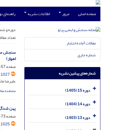
صفحه اصلی
مرور
اطلاعات نشریه
راهنمای ن
دوره و شما
تعداد مقال
مقالات آماده انتشار
شماره جاری
اهواز)
صفحه
57-71
شماره‌های پیشین نشریه
.1027
علیرضا ملک
دوره 15 (1405)
مشاهده مقال
دوره 14 (1404)
پهن شدگی 
صفحه
73-79
دوره 13 (1403)
.1025