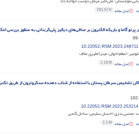
ابی بلوچستان؛ علی اکبر مهمان دوست خواجه داد
781.57 K
ه
اصل مقاله
 پرتو گاما و باریکه الکترون بر صافی‌های دیالیز پلی‌کربناتی به منظور بررسی ام
10.22052/RSM.2023.248711
لومهر؛ اعظم اخوان؛ میترا اطهری علاف
1.18 M
ه
اصل مقاله
10.22052/RSM.2023.253214
ند؛ مجتبی بدری؛ احسان سلیمی؛ ساحل گنجی
1.1 M
ه
اصل مقاله