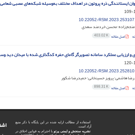
ان ایستانندگی ذره پروتون در اهداف مختلف به‌وسیله شبکه‌های عصبی شعاعی 
1
10.22052/RSM.2023.253107
منجم زاده؛ محسن خردمند سعدی
403.02 K
ه
اصل مقاله
 و ارزیابی عملکرد سامانه تصویرگر گامای حفره‌ کدگذاری شده با میدان دید وس
1
10.22052/RSM.2023.252810
ضا هاشمی؛ پرویز حسینخانی؛ حمیدرضا شکور
898.31 K
ه
اصل مقاله
اشت
استفاده از مطالب ارایه شده در این پایگاه با ذکر منبع
آزاد است.
نشریه سنجش و ایمنی پرتو
با احترام به قوانین اخلاق در