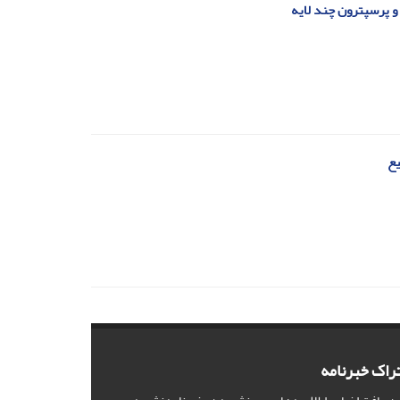
و پرسپترون چند لایه
یع
راک خبرنامه