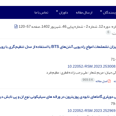
ویسندگان
ارسال مقاله
داوران
تماس با ما
ره:
دوره 12، شماره 2 - شماره پیاپی 46، شهریور 1402، صفحه 57-120
6
ات:
سنجش میزان تشعشعات امواج رادیویی آنتن‌های BTS با اس
10.22052/RSM.2023.253008
ی جهان؛ مریم شعار؛ علی رجب زاده قطری؛ عظیم فرد
969.6 K
ه
اصل مقاله
دوپلری گاماهای نابودی پوزیترون در ورقه های سیلیکونی نوع ان و پی تابش دیده
10.22052/RSM.2023.252969