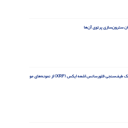
کان سترون‌سازی پرتوی آن‌ها
بررسی امکان تشخیص سرطان پستان با استفاده از شتاب دهنده سنکروترون از طریق تکنیک طیف‌سنجی فلورسانس اشعه ایکس (XRF) از نمونه‌های مو