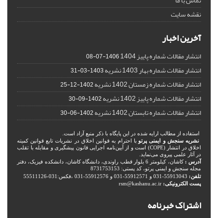
تماس با ما
نقشه سایت
آخرین اخبار
انتشار مقالات شماره پاییز 1404
1406-07-08
انتشار مقالات شماره بهار 1403 نشریه
1403-03-31
انتشار مقالات شماره زمستان 1402 نشریه
1402-12-25
انتشار مقالات شماره پاییز 1402 نشریه
1402-09-30
انتشار مقالات شماره تابستان 1402 نشریه
1402-06-30
استفاده از مطالب ارایه شده در این پایگاه با ذکر منبع آزاد است.
نشریه سنجش و ایمنی پرتو
با احترام به قوانین اخلاق در نشریات تابع قوانین کمیته
اخلاق در انتشار (COPE) است و از آیین‌نامه اجرایی قانون پیشگیری و مقابله با تقلب
در آثار علمی پیروی می‌نماید.
آدرس :
کاشان، کیلومتر 6 بلوار قطب راوندی، دانشگاه کاشان، دانشکده فیزیک، دفتر
مجله سنجش و ایمنی پرتو، کد پستی: 8731753153
تلفن:
55913043-031 و 55912571-031 و 55912576-031 ،فکس:031-55511126
پست الکترونیکی:
rsm@kashanu.ac.ir
اشتراک خبرنامه