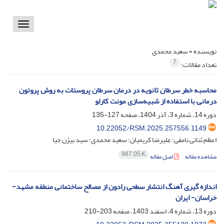
Toggle
vigation
نویسنده =
سعید محمدی
7
تعداد مقالات:
محاسبه خطر سرطان ثانویه در درمان سرطان پروستات به روش پروتون
درمانی با استفاده از شبیه‌سازی مونت کارلو
دوره 14، شماره 3، آذر 1404، صفحه
127-135
10.22052/RSM.2025.257556.1149
اعظم ثنائی نامقی؛ علیرضا کریمیان؛ سعید محمدی؛ سید بیژن جیا
987.05 K
مشاهده مقاله
اصل مقاله
اندازه گیری آهنگ انتشار سطحی رادون از مصالح ساختمانی منطقه مشهد-
خراسان- ایران
دوره 13، شماره 4، اسفند 1403، صفحه
203-210