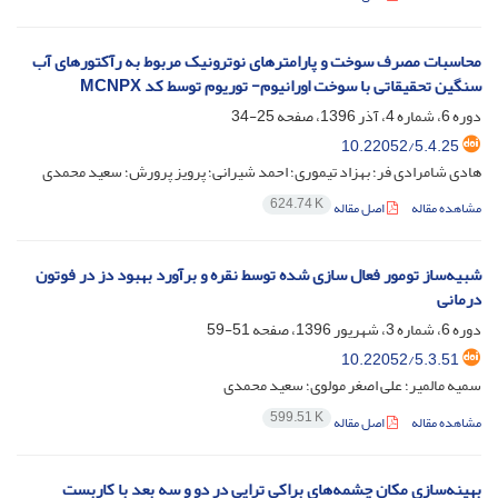
محاسبات مصرف سوخت و پارامترهای نوترونیک مربوط به رآکتورهای آب
سنگین تحقیقاتی با سوخت اورانیوم- توریوم توسط کد MCNPX
دوره 6، شماره 4، آذر 1396، صفحه
25-34
10.22052/5.4.25
هادی شامرادی فر؛ بهزاد تیموری؛ احمد شیرانی؛ پرویز پرورش؛ سعید محمدی
624.74 K
مشاهده مقاله
اصل مقاله
شبیه‌ساز تومور فعال سازی شده توسط نقره و برآورد بهبود دز در فوتون
درمانی
دوره 6، شماره 3، شهریور 1396، صفحه
51-59
10.22052/5.3.51
سمیه مالمیر؛ علی اصغر مولوی؛ سعید محمدی
599.51 K
مشاهده مقاله
اصل مقاله
بهینه‌سازی مکان چشمه‌های براکی تراپی در دو و سه بعد با کاربست