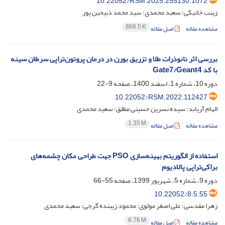
10.22052/RSM.2025.255130.1072
زینب خانیکی؛ سعید محمدی؛ سید محمد ذبیحین پور
868.5 K
مشاهده مقاله
اصل مقاله
بررسی اثر نانوذرات طلا و تزریق بورن در درمان پروتون‌تراپی سرطان سینه
با کد Gate7/Geant4
دوره 10، شماره 1، اسفند 1400، صفحه
9-22
10.22052/RSM.2022.112427
الهام آریابد؛ سیده نسرین حسینی مطلق؛ سعید محمدی
1.35 M
مشاهده مقاله
اصل مقاله
استفاده از الگوریتم بهینه‌سازی PSO جهت طراحی مکان چشمه‌های
براکی‌تراپی پالادیوم
دوره 9، شماره 5، شهریور 1399، صفحه
55-66
10.22052/8.5.55
زهرا مقدسی؛ علی اصغر مولوی؛ محمود زیبنده گرجی؛ سعید محمدی
6.76 M
مشاهده مقاله
اصل مقاله