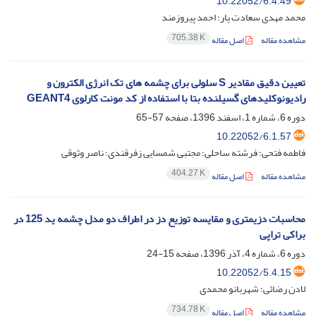
10.22052/6.4.49
محمد مهدی سعادت یار؛ احمد پیروزمند
705.38 K
مشاهده مقاله
اصل مقاله
تعیین دقیق مقادیر S سلولی برای چشمه های تک انرژی الکترون و
رادیونوکلیدهای گسیلنده بتا با استفاده از کد مونت کارلوی GEANT4
دوره 6، شماره 1، اسفند 1396، صفحه
57-65
10.22052/6.1.57
فاطمه فتحی؛ فرشته ساحلی؛ مجتبی شمسایی زفرقندی؛ ناصر وثوقی
404.27 K
مشاهده مقاله
اصل مقاله
محاسبات دزیمتری و مقایسه توزیع دز در اطراف دو مدل چشمه ید 125 در
براکی تراپی
دوره 6، شماره 4، آذر 1396، صفحه
15-24
10.22052/5.4.15
لادن رضائی؛ شهربانو محمدی
734.78 K
مشاهده مقاله
اصل مقاله