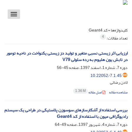
Toggle
vigation
کلیدواژه‌ها =
کد Geant4
4
تعداد مقالات:
ارزیابی اثر زیستی نسبی متغیر و تولید دز زیستی یکنواخت در ناحیه تومور
در تابش یون هلیوم به رده سلولی V79
دوره 7، شماره 1، اسفند 1397، صفحه
45-56
10.22052/7.1.45
لادن رضائی
1.36 M
مشاهده مقاله
اصل مقاله
بررسی استفاده از آشکارسازهای سوسوزن پلاستیکی در طراحی یک سیستم
رادیوگرافی میون با استفاده از کد Geant4
دوره 7، شماره 4، شهریور 1397، صفحه
49-64