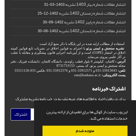
انتشار مقالات شماره بهار 1403 نشریه
1403-03-31
انتشار مقالات شماره زمستان 1402 نشریه
1402-12-25
انتشار مقالات شماره پاییز 1402 نشریه
1402-09-30
انتشار مقالات شماره تابستان 1402 نشریه
1402-06-30
استفاده از مطالب ارایه شده در این پایگاه با ذکر منبع آزاد است.
نشریه سنجش و ایمنی پرتو
با احترام به قوانین اخلاق در نشریات تابع قوانین کمیته
اخلاق در انتشار (COPE) است و از آیین‌نامه اجرایی قانون پیشگیری و مقابله با تقلب
در آثار علمی پیروی می‌نماید.
آدرس :
کاشان، کیلومتر 6 بلوار قطب راوندی، دانشگاه کاشان، دانشکده فیزیک، دفتر
مجله سنجش و ایمنی پرتو، کد پستی: 8731753153
تلفن:
55913043-031 و 55912571-031 و 55912576-031 ،فکس:031-55511126
پست الکترونیکی:
rsm@kashanu.ac.ir
اشتراک خبرنامه
برای دریافت اخبار و اطلاعیه های مهم نشریه در خبرنامه نشریه مشترک
شوید.
این وب سایت از کوکی ها برای اطمینان از ارائه بهترین
اشتراک
خدمات استفاده می کند.
متوجه شدم