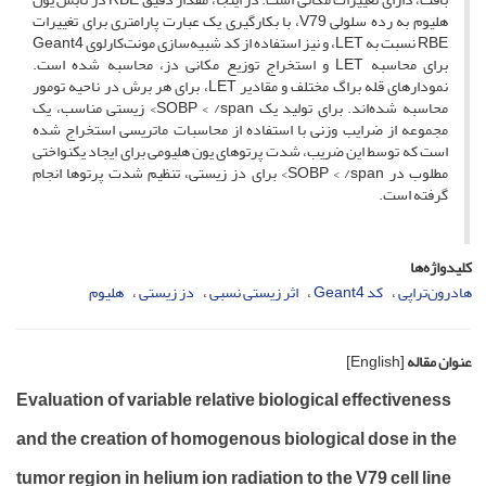
هلیوم به رده سلولی V79، با بکارگیری یک عبارت پارامتری برای تغییرات
RBE نسبت به LET، و نیز استفاده از کد شبیه‌سازی مونت‌کارلوی Geant4
برای محاسبه LET و استخراج توزیع مکانی دز، محاسبه شده است.
نمودارهای قله براگ مختلف و مقادیر LET، برای هر برش در ناحیه تومور
محاسبه شده‌اند. برای تولید یک SOBP < /span> زیستی مناسب، یک
مجموعه از ضرایب وزنی با استفاده از محاسبات ماتریسی استخراج شده
است که توسط این ضریب، شدت پرتوهای یون هلیومی برای ایجاد یکنواختی
مطلوب در SOBP < /span> برای دز زیستی، تنظیم شدت پرتوها انجام
گرفته است.
کلیدواژه‌ها
هادرون‌تراپی
کد Geant4
اثر زیستی نسبی
دز زیستی
هلیوم
عنوان مقاله
[English]
Evaluation of variable relative biological effectiveness
and the creation of homogenous biological dose in the
tumor region in helium ion radiation to the V79 cell line