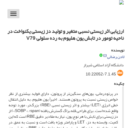
Toggle
vigation
ارزیابی اثر زیستی نسبی متغیر و تولید دز زیستی یکنواخت در
ناحیه تومور در تابش یون هلیوم به رده سلولی V79
نویسنده
لادن رضائی
دانشگاه آزاد اسلامی شیراز
10.22052/7.1.45
چکیده
در پرتودرمانی، یون‌های سنگین‌تر از پروتون، دارای فواید بیش­تری از نظر
خواص زیستی نسبت به پروتون هستند. اخیراً یون هلیوم، به دلیل انتقال
خطی انرژی (LET) بیش­تر و اثر زیستی نسبی (RBE) بزرگ‌تر، مورد توجه
واقع شده است. برای طراحی قله براگ گسترش یافته (SOBP < /span>) از
دز زیستی برای تابش با هر نوع یون، نیاز به مقادیر دقیق RBE است که این
کمیت، وابسته به دز، LET و پارامتر ویژه بافت است و نسبت به عمق در
بافت، دارای تغییرات مکانی است. در اینجا، مقدار دقیق RBE در تابش یون