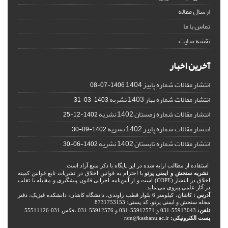
ارسال مقاله
تماس با ما
نقشه سایت
آخرین اخبار
انتشار مقالات شماره پاییز 1404
1406-07-08
انتشار مقالات شماره بهار 1403 نشریه
1403-03-31
انتشار مقالات شماره زمستان 1402 نشریه
1402-12-25
انتشار مقالات شماره پاییز 1402 نشریه
1402-09-30
انتشار مقالات شماره تابستان 1402 نشریه
1402-06-30
استفاده از مطالب ارایه شده در این پایگاه با ذکر منبع آزاد است.
نشریه سنجش و ایمنی پرتو
با احترام به قوانین اخلاق در نشریات تابع قوانین کمیته
اخلاق در انتشار (COPE) است و از آیین‌نامه اجرایی قانون پیشگیری و مقابله با تقلب
در آثار علمی پیروی می‌نماید.
آدرس :
کاشان، کیلومتر 6 بلوار قطب راوندی، دانشگاه کاشان، دانشکده فیزیک، دفتر
مجله سنجش و ایمنی پرتو، کد پستی: 8731753153
تلفن:
55913043-031 و 55912571-031 و 55912576-031 ،فکس:031-55511126
پست الکترونیکی:
rsm@kashanu.ac.ir