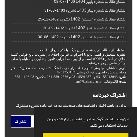
انتشار مقالات شماره پاییز 1404
1406-07-08
انتشار مقالات شماره بهار 1403 نشریه
1403-03-31
انتشار مقالات شماره زمستان 1402 نشریه
1402-12-25
انتشار مقالات شماره پاییز 1402 نشریه
1402-09-30
انتشار مقالات شماره تابستان 1402 نشریه
1402-06-30
استفاده از مطالب ارایه شده در این پایگاه با ذکر منبع آزاد است.
نشریه سنجش و ایمنی پرتو
با احترام به قوانین اخلاق در نشریات تابع قوانین کمیته
اخلاق در انتشار (COPE) است و از آیین‌نامه اجرایی قانون پیشگیری و مقابله با تقلب
در آثار علمی پیروی می‌نماید.
آدرس :
کاشان، کیلومتر 6 بلوار قطب راوندی، دانشگاه کاشان، دانشکده فیزیک، دفتر
مجله سنجش و ایمنی پرتو، کد پستی: 8731753153
تلفن:
55913043-031 و 55912571-031 و 55912576-031 ،فکس:031-55511126
پست الکترونیکی:
rsm@kashanu.ac.ir
اشتراک خبرنامه
برای دریافت اخبار و اطلاعیه های مهم نشریه در خبرنامه نشریه مشترک
شوید.
این وب سایت از کوکی ها برای اطمینان از ارائه بهترین
اشتراک
خدمات استفاده می کند.