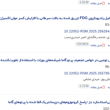
1.52 M
ه
اصل مقاله
ه به بافت سرطانی با افزایش کسر مولی اکسیژن-18 با استفاده از MCNP
10.22052/RSM.2025.256264
ی؛ محمد ره‌گشای؛ امیر حیدری‌نسب
734.96 K
ه
اصل مقاله
ل توجهی در خواص تضعیف پرتو گاما شیشه‌های بورات با استفاده از تقویت‌کننده
10.22052/RSM.2025.255795
لی پور؛ مهدی عشقی
1.72 M
ه
اصل مقاله
ی استاندارد دز-پاسخ کروموزوم‌های دی‌سانتریک القا شده با پرتوهای گاما