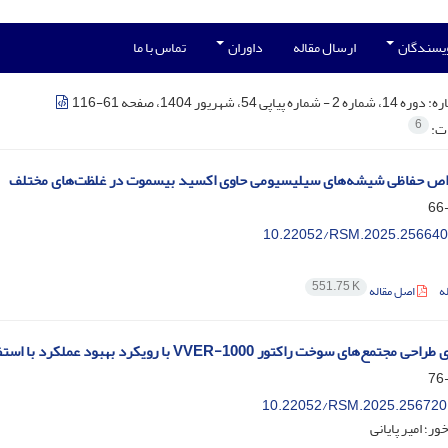
ویسندگان
ارسال مقاله
داوران
تماس با ما
ره:
دوره 14، شماره 2 - شماره پیاپی 54، شهریور 1404، صفحه 61-116
6
ات:
واص حفاظی شیشه‌های سیلیسیومی حاوی اکسید بیسموت در غلظت‌های مختلف
10.22052/RSM.2025.256640
551.75 K
ه
اصل مقاله
ع‌های سوخت راکتور VVER-1000 با رویکرد بهبود عملکرد با استفاده از کد DRAGON4
10.22052/RSM.2025.256720
ور؛ امیر پایانی