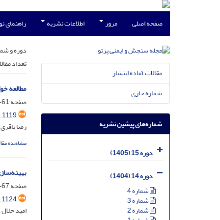
صفحه اصلی
مرور
اطلاعات نشریه
راهنمای ن
دوره و شما
تعداد مقال
مقالات آماده انتشار
مطالعه خ
شماره جاری
صفحه
61-66
.1119
شماره‌های پیشین نشریه
رضا باقری
مشاهده مقال
دوره 15 (1405)
بهینه‌سازی طراحی مجتم
دوره 14 (1404)
صفحه
67-76
شماره 4
.1124
شماره 3
امید حلال خ
شماره 2