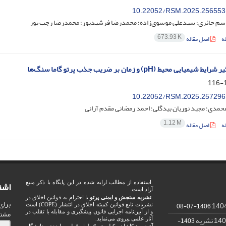
10.22052/RSM.2025.256553
اسم حائری؛ سید‌علی موسوی‌زاده؛ محمدرضا فرشیدپور؛ محمدرضا رجب پور
673.93 K
ه
اصل مقاله
میایی محیط (pH) و زمان بر ضریب جذب پرتو گاما سنگ‌ها
1
10.22052/RSM.2025.257296
مدی؛ مجید نوریان بیدگلی؛ احمد رمضانی مقدم آرانی
1.12 M
ه
اصل مقاله
اشت
استفاده از مطالب ارایه شده در این پایگاه با ذکر منبع
آزاد است.
نشریه سنجش و ایمنی پرتو
با احترام به قوانین اخلاق در
برای
1406-07-08
نشریات تابع قوانین کمیته اخلاق در انتشار (COPE) است
مشت
و از آیین‌نامه اجرایی قانون پیشگیری و مقابله با تقلب در
1403-
آثار علمی پیروی می‌نماید.