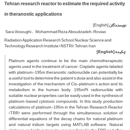
Tehran research reactor to estimate the required activity
in theranostic applications
نویسندگان
[English]
Sara Vosoughi
Mohammad Reza Aboudzadeh-Rovias
Radiation Application Research School, Nuclear Science and
Technology Research Institute (NSTRI), Tehran, Iran
چکیده
[English]
Platinum agents continue to be the main chemotherapeutic
agents used in the treatment of cancer. Cisplatin agents labeled
with platinum-195m theranostic radionuclide can potentially be
a useful tool to determine the patient's dose and also assist in the
investigation of the mechanism of Cis-platinum’s action and its
metabolism in the human body. 195mPt radionuclide with
suitable nuclear properties can be easily used in the synthesis of
platinum-based cytotoxic compounds. In this study, production
calculations of platinum-195m in the Tehran Research Reactor
(TRR) were performed through the simultaneous solution of
differential equations of the decay chains for natural platinum
and natural iridium targets using MATLAB software. Natural