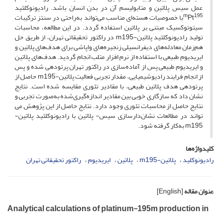
عمل سیس پلاتین و متابولیسم آن در بدن انسان باشد. رادیونوکلئید
m
195
Pt
با خصوصیات هسته­‌ای مناسب می‌­تواند به­‌راحتی در سنتز ترکیبات
سیتوتوکسیک مبتنی بر پلاتین استفاده گردد. در این مطالعه، محاسبات
تولید رادیونوکلئید پلاتین-m195 در راکتور تحقیقاتی تهران، از طریق حل
هم‌زمان معادله‌­های دیفرانسیلی زنجیره‌­های واپاشی برای هدف­‌های پلاتین و
ایریدیوم طبیعی با استفاده از نرم افزار متلب انجام گردید. هدف­‌های پلاتین
و ایریدیوم طبیعی پس از آماده‌­سازی در راکتور تهران پرتودهی شده و پس
از انجام فرایند رادیوشیمیایی، مقدار تجربی فعالیت پلاتین-m195 حاصل از
پرتودهی هدف پلاتین طبیعی، با مقادیر تئوری مقایسه شده است. نتایج
نشان داد که سازگاری خوبی بین مقادیر اندازه‌گیری­‌شده به­‌صورت تجربی و
نتایج حاصل از محاسبات تئوری وجود دارد. نتایج حاصل از این پژوهش می­‌
تواند در مطالعات نشان‌دارسازی سیس- پلاتین با رادیونوکلئید پلاتین-
m195 به‌کار گرفته شود.
کلیدواژه‌ها
رادیونوکلید
پلاتین-m195
پلاتین
ایریدیوم
راکتور تحقیقاتی تهران
عنوان مقاله
[English]
Analytical calculations of platinum-195m production in