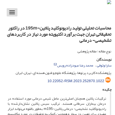
Toggle
vigation
محاسبات تحلیلی تولید رادیونوکلید پلاتین-195m در راکتور
تحقیقاتی تهران جهت برآورد اکتیویته مورد نیاز در کاربردهای
تشخیصی- درمانی
نوع مقاله : مقاله پژوهشی
نویسندگان
سارا وثوقی
محمد رضا عبودزاده رویس
پژوهشکده کاربرد پرتوها، پژوهشگاه علوم و فنون هسته ای، تهران، ایران
10.22052/RSM.2023.252870.1022
چکیده
ترکیبات پلاتین همچنان اصلی­‌ترین عامل شیمی درمانی مورد استفاده در
درمان بیماران سرطانی هستند. ترکیب سیس پلاتین نشان‌دارشده با
رادیونوکلئید تشخیصی- درمانی پلاتین-m195 به‌طور بالقوه می‌­تواند ابزار
مفیدی برای تعیین دز بیمار و همچنین کمک به تحقیقات در مورد مکانیسم