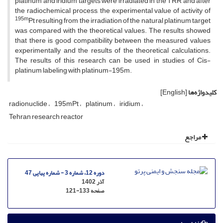
platinum and iridium targets were irradiated in the TRR and after
the radiochemical process, the experimental value of activity of
195m
Pt resulting from the irradiation of the natural platinum target
was compared with the theoretical values. The results showed
that there is good compatibility between the measured values
experimentally and the results of the theoretical calculations.
The results of this research can be used in studies of Cis-
platinum labeling with platinum-195m.
کلیدواژه‌ها
[English]
radionuclide
195mPt
platinum
iridium
Tehran research reactor
مراجع
دوره 12، شماره 3 - شماره پیاپی 47
آذر 1402
صفحه
121-133