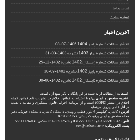
تماس با ما
نقشه سایت
آخرین اخبار
انتشار مقالات شماره پاییز 1404
1406-07-08
انتشار مقالات شماره بهار 1403 نشریه
1403-03-31
انتشار مقالات شماره زمستان 1402 نشریه
1402-12-25
انتشار مقالات شماره پاییز 1402 نشریه
1402-09-30
انتشار مقالات شماره تابستان 1402 نشریه
1402-06-30
استفاده از مطالب ارایه شده در این پایگاه با ذکر منبع آزاد است.
نشریه سنجش و ایمنی پرتو
با احترام به قوانین اخلاق در نشریات تابع قوانین کمیته
اخلاق در انتشار (COPE) است و از آیین‌نامه اجرایی قانون پیشگیری و مقابله با تقلب
در آثار علمی پیروی می‌نماید.
آدرس :
کاشان، کیلومتر 6 بلوار قطب راوندی، دانشگاه کاشان، دانشکده فیزیک، دفتر
مجله سنجش و ایمنی پرتو، کد پستی: 8731753153
تلفن:
55913043-031 و 55912571-031 و 55912576-031 ،فکس:031-55511126
پست الکترونیکی:
rsm@kashanu.ac.ir
اشتراک خبرنامه