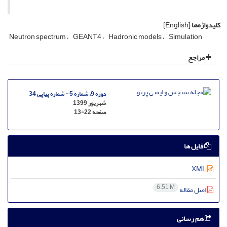
کلیدواژه‌ها
[English]
Neutron spectrum
GEANT4
Hadronic models
Simulation
مراجع
دوره 9، شماره 5 - شماره پیاپی 34
شهریور 1399
صفحه
13-22
فایل ها
XML
6.51 M
اصل مقاله
هم رسانی