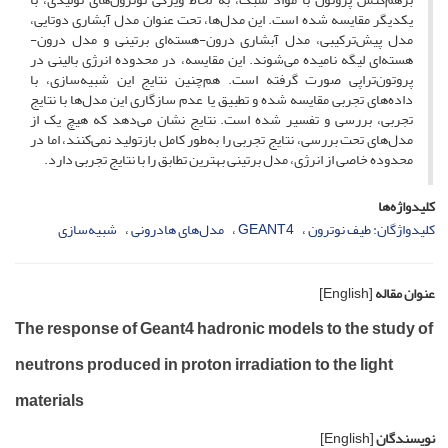
یکدیگر مقایسه شده است. این مدل‌ها، تحت عنوان مدل آبشاری دوتایی،
مدل پیش‌ترکیبی، مدل آبشاری درون-هسته‌ای برتینی و مدل درون-
هسته‌ای لیگه نامیده می‌شوند. این مقایسه، در محدوده انرژی بالینی در
پروتون‌تراپی صورت گرفته است. هم‌چنین نتایج این شبیه‌سازی، با
داده‌های تجربی مقایسه شده و تطبیق یا عدم سازگاری این مدل‌ها با نتایج
تجربی، بررسی و تفسیر شده است. نتایج نشان می‌دهد که هیچ ‌یک از
مدل‌های تحت بررسی، نتایج تجربی را به‌طور کامل بازتولید نمی‌کنند، اما در
محدوده خاصی از انرژی، مدل برتینی بهترین تطابق را با نتایج تجربی دارد.
کلیدواژه‌ها
کلیدواژگان: طیف نوترون
GEANT4
مدل‌های هادرونی
شبیه‌سازی
عنوان مقاله
[English]
The response of Geant4 hadronic models to the study of
neutrons produced in proton irradiation to the light
materials
نویسندگان
[English]