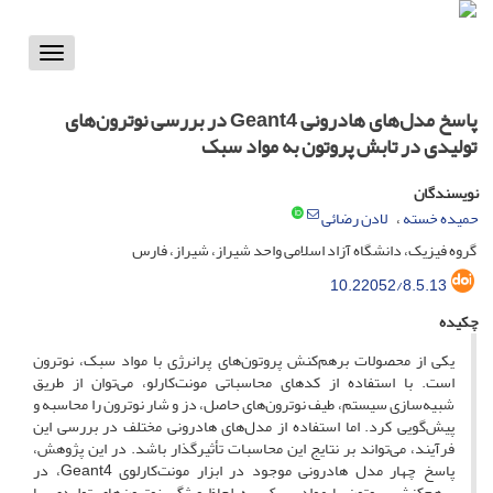
Toggle
vigation
پاسخ مدل‌های هادرونی Geant4 در بررسی نوترون‌های
تولیدی در تابش پروتون به مواد سبک
نویسندگان
حمیده خسته
لادن رضائی
گروه فیزیک، دانشگاه آزاد اسلامی واحد شیراز، شیراز، فارس
10.22052/8.5.13
چکیده
یکی از محصولات برهم‌کنش پروتون‌های پرانرژی با مواد سبک، نوترون
است. با استفاده از کدهای محاسباتی مونت‌کارلو، می‌توان از طریق
شبیه‌سازی سیستم، طیف نوترون‌های حاصل، دز و شار نوترون را محاسبه و
پیش‌گویی کرد. اما استفاده از مدل‌های هادرونی مختلف در بررسی این
فرآیند، می‌تواند بر نتایج این محاسبات تأثیرگذار باشد. در این پژوهش،
پاسخ چهار مدل هادرونی موجود در ابزار مونت‌کارلوی Geant4، در
برهم‌کنش پروتون با مواد سبک، به لحاظ ویژگی نوترون‌های تولیدی، با