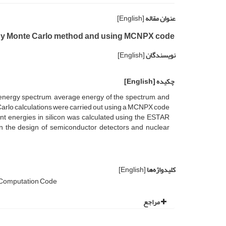
عنوان مقاله
[English]
on by Monte Carlo method and using MCNPX code
نویسندگان
[English]
چکیده
[English]
l energy spectrum, average energy of the spectrum, and
Carlo calculations were carried out using a MCNPX code
rent energies in silicon was calculated using the ESTAR
n the design of semiconductor detectors and nuclear
کلیدواژه‌ها
[English]
Computation Code
مراجع