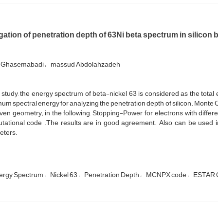
igation of penetration depth of 63Ni beta spectrum in silic
 Ghasemabadi
massud Abdolahzadeh
s study, the energy spectrum of beta-nickel 63 is considered as the tota
m spectral energy for analyzing the penetration depth of silicon. Monte 
iven geometry; in the following, Stopping-Power for electrons with diffe
tational code .The results are in good agreement. Also can be used i
eters.
ergy Spectrum
Nickel 63
Penetration Depth
MCNPX code
ESTAR 