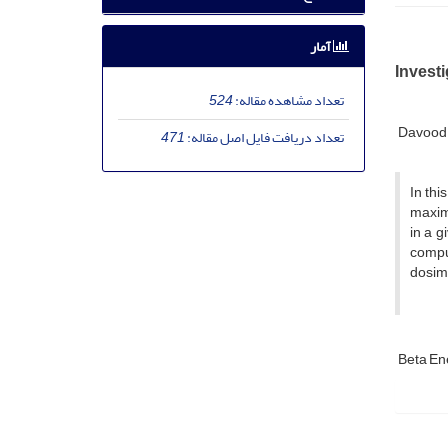
آمار
Invest
تعداد مشاهده مقاله:
524
Davood
تعداد دریافت فایل اصل مقاله:
471
In thi
maximu
in a g
compu
dosim
Beta En