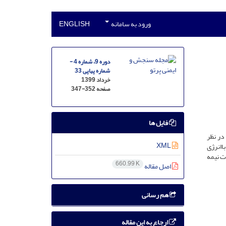
ورود به سامانه
ENGLISH
دوره 9، شماره 4 -
شماره پیاپی 33
خرداد 1399
صفحه
347-352
فایل ها
ن در نظر
XML
لکترون باانرژی
قطعات نیمه
660.99 K
اصل مقاله
هم رسانی
ارجاع به این مقاله