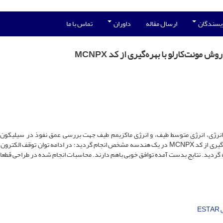
ویسندگان
ارسال مقاله
داوران
تماس با ما
تای نیکل63 به‌صورت طیف کامل انرژی، انرژی متوسط طیف، و انرژی ماکزیمم طیف جهت بررسی عمق نفوذ در سیلیکو
گرفته‌شده است. محاسبات انجام‌شده بروش مونت‌کارلو با بهره‌گیری از کد MCNPX در یک هندسه مشخص انجام گردید؛ در ادامه توان توقف ا
لیکون با استفاده از کد محاسباتی ESTAR محاسبه گردید. نتایج بدست آمده توافق خوبی باهم دارند. محاسبات انجام شده در طراحی 
E