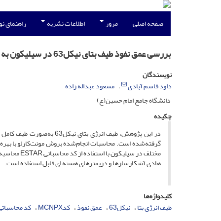
صفحه اصلی
مرور
اطلاعات نشریه
راهنمای ن
بررسی عمق نفوذ طیف بتای نیکل63 در سیلیکون به روش مونت‌کارلو با بهره‌گیری از کد MCNPX
نویسندگان
داود قاسم آبادی
مسعود عبداله زاده
دانشگاه جامع امام حسین(ع)
چکیده
در این پژوهش، طیف انرژی ب
مختلف در سی
هادی آشکارسازها و دزیمترهای هسته ای قابل استفاده است.
کلیدواژه‌ها
طیف انرژی بتا
نیکل63
عمق نفوذ
کدMCNPX
کد محاسباتی STAR