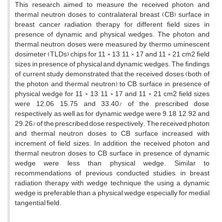
This research aimed to measure the received photon and
thermal neutron doses to contralateral breast (CB) surface in
breast cancer radiation therapy for different ﬁeld sizes in
presence of dynamic and physical wedges. The photon and
thermal neutron doses were measured by thermo uminescent
dosimeter (TLDs) chips for 11 × 13, 11 × 17 and 11 × 21 cm2 ﬁeld
sizes in presence of physical and dynamic wedges. The ﬁndings
of current study demonstrated that the received doses (both of
the photon and thermal neutron) to CB surface in presence of
physical wedge for 11 × 13, 11 × 17 and 11 × 21 cm2 ﬁeld sizes
were 12.06, 15.75 and 33.40% of the prescribed dose,
respectively, as well as for dynamic wedge were 9.18, 12.92 and
29.26% of the prescribed dose, respectively. The received photon
and thermal neutron doses to CB surface increased with
increment of field sizes. In addition, the received photon and
thermal neutron doses to CB surface in presence of dynamic
wedge were less than physical wedge. Similar to
recommendations of previous conducted studies, in breast
radiation therapy with wedge technique, the using a dynamic
wedge is preferable than a physical wedge, especially for medial
tangential ﬁeld.