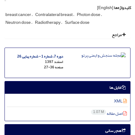
کلیدواژه‌ها
[English]
breast cancer
Contralateral breast
Photon dose
Neutron dose
Radiotherapy
Surface dose
مراجع
دوره 7، شماره 1 - شماره پیاپی 26
اسفند 1397
صفحه
27-36
فایل ها
XML
1.07 M
اصل مقاله
هم رسانی