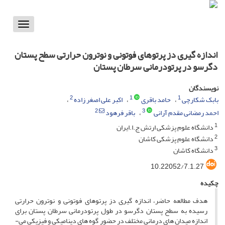
Toggle
vigation
اندازه گیری دز پرتوهای فوتونی و نوترون حرارتی سطح پستان
دگرسو در پرتودرمانی سرطان پستان
نویسندگان
2
1
1
بابک شکارچی
حامد باقری
اکبر علی اصغر زاده
2
3
احمد رمضانی مقدم آرانی
باقر فرهود
1
دانشگاه علوم پزشکی ارتش ج.ا.ایران
2
دانشگاه علوم پزشکی کاشان
3
دانشگاه کاشان
10.22052/7.1.27
چکیده
هدف مطالعه حاضر، اندازه ­گیری دز پرتوهای فوتونی و نوترون­ حرارتی
رسیده به سطح پستان دگرسو در طول پرتودرمانی سرطان پستان برای
اندازه میدان­ های درمانی مختلف در حضور گوه ­های دینامیکی و فیزیکی می­