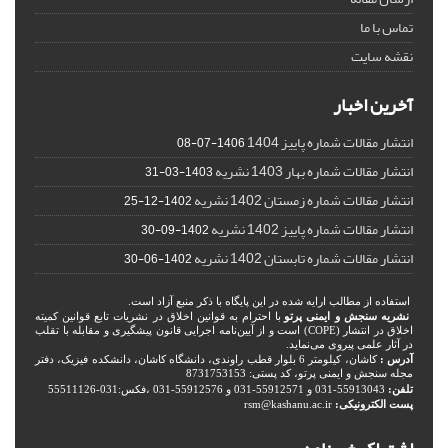
تماس با ما
نقشه سایت
آخرین اخبار
انتشار مقالات شماره پاییز 1404
1406-07-08
انتشار مقالات شماره بهار 1403 نشریه
1403-03-31
انتشار مقالات شماره زمستان 1402 نشریه
1402-12-25
انتشار مقالات شماره پاییز 1402 نشریه
1402-09-30
انتشار مقالات شماره تابستان 1402 نشریه
1402-06-30
استفاده از مطالب ارایه شده در این پایگاه با ذکر منبع آزاد است.
نشریه سنجش و ایمنی پرتو
با احترام به قوانین اخلاق در نشریات تابع قوانین کمیته
اخلاق در انتشار (COPE) است و از آیین‌نامه اجرایی قانون پیشگیری و مقابله با تقلب
در آثار علمی پیروی می‌نماید.
آدرس :
کاشان، کیلومتر 6 بلوار قطب راوندی، دانشگاه کاشان، دانشکده فیزیک، دفتر
مجله سنجش و ایمنی پرتو، کد پستی: 8731753153
تلفن:
55913043-031 و 55912571-031 و 55912576-031 ،فکس:031-55511126
پست الکترونیکی:
rsm@kashanu.ac.ir