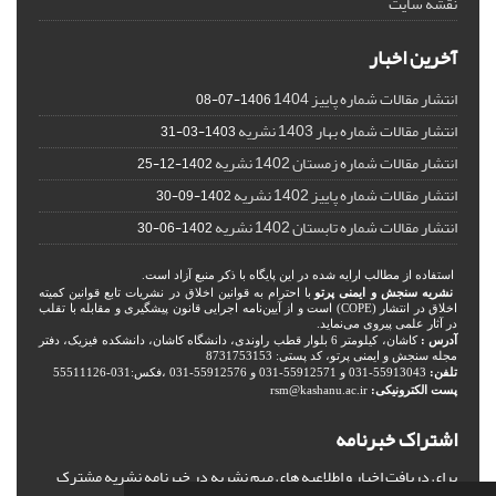
نقشه سایت
آخرین اخبار
انتشار مقالات شماره پاییز 1404
1406-07-08
انتشار مقالات شماره بهار 1403 نشریه
1403-03-31
انتشار مقالات شماره زمستان 1402 نشریه
1402-12-25
انتشار مقالات شماره پاییز 1402 نشریه
1402-09-30
انتشار مقالات شماره تابستان 1402 نشریه
1402-06-30
استفاده از مطالب ارایه شده در این پایگاه با ذکر منبع آزاد است.
نشریه سنجش و ایمنی پرتو
با احترام به قوانین اخلاق در نشریات تابع قوانین کمیته
اخلاق در انتشار (COPE) است و از آیین‌نامه اجرایی قانون پیشگیری و مقابله با تقلب
در آثار علمی پیروی می‌نماید.
آدرس :
کاشان، کیلومتر 6 بلوار قطب راوندی، دانشگاه کاشان، دانشکده فیزیک، دفتر
مجله سنجش و ایمنی پرتو، کد پستی: 8731753153
تلفن:
55913043-031 و 55912571-031 و 55912576-031 ،فکس:031-55511126
پست الکترونیکی:
rsm@kashanu.ac.ir
اشتراک خبرنامه
برای دریافت اخبار و اطلاعیه های مهم نشریه در خبرنامه نشریه مشترک