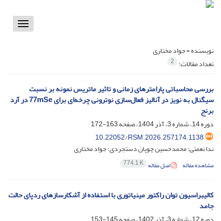
Toggle
vigation
نویسنده =
جواد مختاری
2
تعداد مقالات:
بررسی محاسباتی پارامترهای زمانی و تاثیر ماتریس نمونه بر نسبت
سیگنال به نویز در آنالیز فعال‌سازی نوترونی چرخه‌ای برای 77mSe در آرد
برنج
دوره 14، شماره 3، آذر 1404، صفحه
163-172
10.22052/RSM.2026.257174.1138
ندا نعمتی؛ محمدحسین چوپان دستجردی؛ جواد مختاری
774.1 K
مشاهده مقاله
اصل مقاله
کالیبراسیون توان راکتور مینیاتوری با استفاده از آشکارسازهای ردپای حالت
جامد
دوره 12، شماره 3، آذر 1402، صفحه
145-153