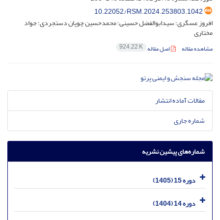
10.22052/RSM.2024.253803.1042
افروز عسگری؛ سیدابوالفضل حسینی؛ محمدحسین چوپان دستجردی؛ جواد
مختاری
924.22 K
مشاهده مقاله
اصل مقاله
مقالات آماده انتشار
شماره جاری
شماره‌های پیشین نشریه
دوره 15 (1405)
دوره 14 (1404)