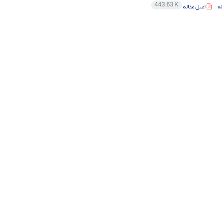
443.63 K
ه
اصل مقاله