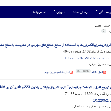
ویسندگان
ارسال مقاله
داوران
تماس با ما
حسین معینی
2
ات:
رودزیمتری الکترون‌ها با استفاده از سطح مقطع‌های تجربی در مقایسه با سطح مقطع‌های
37-46
10.22052/RSM.2023.252983
ری؛ حسین معینی
879.59 K
ه
اصل مقاله
اصل مقاله به زبان دوم
یع انرژی انباشت پرتوهای آلفای ناشی از واپاشی رادون 223 و تأثیر آن بر DNA
65-71
10.22052/8
ی؛ حسین معینی؛ محمد اقبالی