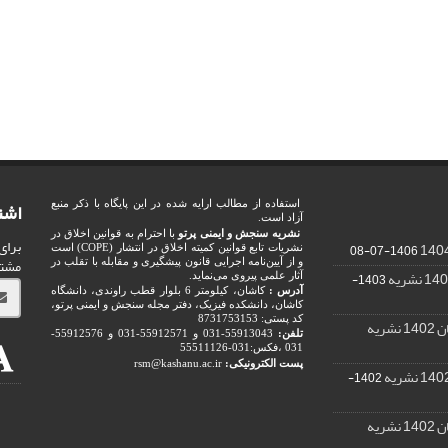
اشت
استفاده از مطالب ارایه شده در این پایگاه با ذکر منبع
آزاد است.
نشریه سنجش و ایمنی پرتو
با احترام به قوانین اخلاق در
برای
1406-07-08
نشریات تابع قوانین کمیته اخلاق در انتشار (COPE) است
مشت
و از آیین‌نامه اجرایی قانون پیشگیری و مقابله با تقلب در
1403-
آثار علمی پیروی می‌نماید.
آدرس :
کاشان، کیلومتر 6 بلوار قطب راوندی، دانشگاه
کاشان، دانشکده فیزیک، دفتر مجله سنجش و ایمنی پرتو،
کد پستی: 8731753153
ریه
تلفن:
55913043-031 و 55912571-031 و 55912576-
031 ،فکس:031-55511126
پست الکترونیکی:
rsm@kashanu.ac.ir
1402-
ریه