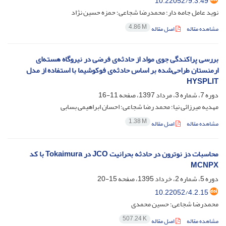
10.22052/9.3.49
نوید عامل جامه دار؛ محمدرضا شجاعی؛ حمزه حسین نژاد
4.86 M
مشاهده مقاله
اصل مقاله
بررسی پراکندگی جوی مواد از حادثه‌ی فرضی در نیروگاه هسته‌ای
ارمنستان طراحی‌شده بر اساس حادثه‌ی فوکوشیما با استفاده از مدل
HYSPLIT
دوره 7، شماره 3، مرداد 1397، صفحه
11-16
مهدیه میرزائی نیا؛ محمد رضا شجاعی؛ احسان ابراهیمی بسابی
1.38 M
مشاهده مقاله
اصل مقاله
محاسبات دز نوترون در حادثه بحرانیت JCO در Tokaimura با کد
MCNPX
دوره 5، شماره 2، خرداد 1395، صفحه
15-20
10.22052/4.2.15
محمدرضا شجاعی؛ حسین محمدی
507.24 K
مشاهده مقاله
اصل مقاله