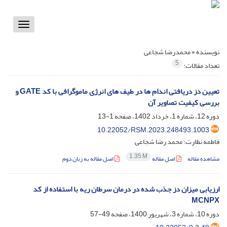
Toggle
vigation
نویسنده =
محمدرضا شجاعی
5
تعداد مقالات:
تعیین دز دریافتی اندام ها در طیف های انرژی ماموگرافی با کد GATE و
بررسی کیفیت تصاویر آن
دوره 12، شماره 1، خرداد 1402، صفحه
1-13
10.22052/RSM.2023.248493.1003
فاطمه نظارت؛ محمد رضا شجاعی
1.35 M
مشاهده مقاله
اصل مقاله
اصل مقاله به زبان دوم
ارزیابی میزان دز جذب شده در درمان سرطان ریه با استفاده از کد
MCNPX
دوره 10، شماره 3، شهریور 1400، صفحه
49-57