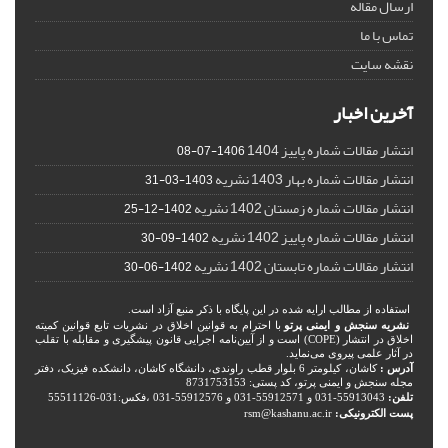
ارسال مقاله
تماس با ما
نقشه سایت
آخرین اخبار
انتشار مقالات شماره پاییز 1404
1406-07-08
انتشار مقالات شماره بهار 1403 نشریه
1403-03-31
انتشار مقالات شماره زمستان 1402 نشریه
1402-12-25
انتشار مقالات شماره پاییز 1402 نشریه
1402-09-30
انتشار مقالات شماره تابستان 1402 نشریه
1402-06-30
استفاده از مطالب ارایه شده در این پایگاه با ذکر منبع آزاد است.
نشریه سنجش و ایمنی پرتو
با احترام به قوانین اخلاق در نشریات تابع قوانین کمیته
اخلاق در انتشار (COPE) است و از آیین‌نامه اجرایی قانون پیشگیری و مقابله با تقلب
در آثار علمی پیروی می‌نماید.
آدرس :
کاشان، کیلومتر 6 بلوار قطب راوندی، دانشگاه کاشان، دانشکده فیزیک، دفتر
مجله سنجش و ایمنی پرتو، کد پستی: 8731753153
تلفن:
55913043-031 و 55912571-031 و 55912576-031 ،فکس:031-55511126
پست الکترونیکی:
rsm@kashanu.ac.ir