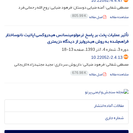
10.22052/4.4.47
مصطفی شفایی؛ آمنه ضیایی دوستان؛ فرهود ضیایی؛ روح الله رحمانی فرد
805.99 K
مشاهده مقاله
اصل مقاله
تأثیر عملیات پخت بر پاسخ ترمولومینسانس هیدروکسی اپاتیت نانوساختار
فراهم‌‌شده به روش هیدرولیز از دیدگاه دزیمتری
دوره 3، شماره 4، آذر 1393، صفحه
13-18
10.22052/2.4.13
مصطفی شفائی؛ فرهود ضیائی؛ داریوش سرداری؛ مجید مجتهدزاده لاریجانی
676.98 K
مشاهده مقاله
اصل مقاله
مقالات آماده انتشار
شماره جاری