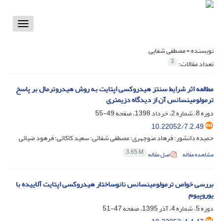
Toggle
vigation
نویسنده =
مصطفی شفایی
3
تعداد مقالات:
مطالعه اثر شرایط سنتز هیدروکسی اپتایت به روش هیدروترمال بر پاسخ
ترمولومینسانس آن از دیدگاه دزیمتری
دوره 8، شماره 2، خرداد 1398، صفحه
49-55
10.22052/7.2.49
حمیده دانشور؛ فرهاد منوچهری؛ مصطفی شفائی؛ سعید کاکائی؛ فرهود ضیائی
3.65 M
مشاهده مقاله
اصل مقاله
بررسی خواص ترمولومینسانس نانوساختار هیدروکسی ‌اپتایت آلاییده با
یوروپیوم
دوره 5، شماره 4، آذر 1395، صفحه
47-51