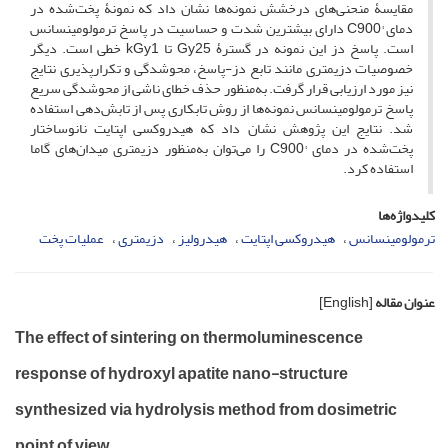
مقایسۀ منحنی‌های درخشش نمونه‌ها نشان داد که نمونۀ پخت‌شده در
دمای °C900 دارای بیشترین شدت و حساسیت در پاسخ ترمولومینسانس
است. پاسخ دز این نمونه در گسترۀ Gy25 تا kGy1 خطی است. دیگر
خصوصیات دزیمتری مانند تابع دز-پاسخ، محوشدگی و تکرارپذیری نتایج
نیز مورد ارزیابی قرار گرفت. به‌منظور حذف خطای ناشی از محوشدگی سریع
پاسخ ترمولومینسانس نمونه‌ها از روش تابکاری پس از تابش‌دهی استفاده
شد. نتایج این پژوهش نشان داد که هیدروکسی اپتایت نانوساختار
پخت‌شده در دمای °C900 را می‌توان به‌منظور دزیمتری میدان‌های گاما
استفاده کرد.
کلیدواژه‌ها
ترمولومینسانس
هیدروکسی اپتایت
هیدرولیز
دزیمتری
عملیات پخت
عنوان مقاله
[English]
The effect of sintering on thermoluminescence
response of hydroxyl apatite nano-structure
synthesized via hydrolysis method from dosimetric
point of view