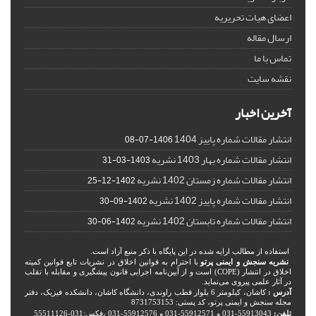
اعضای هیات تحریریه
ارسال مقاله
تماس با ما
نقشه سایت
آخرین اخبار
انتشار مقالات شماره پاییز 1404
1406-07-08
انتشار مقالات شماره بهار 1403 نشریه
1403-03-31
انتشار مقالات شماره زمستان 1402 نشریه
1402-12-25
انتشار مقالات شماره پاییز 1402 نشریه
1402-09-30
انتشار مقالات شماره تابستان 1402 نشریه
1402-06-30
استفاده از مطالب ارایه شده در این پایگاه با ذکر منبع آزاد است.
نشریه سنجش و ایمنی پرتو
با احترام به قوانین اخلاق در نشریات تابع قوانین کمیته
اخلاق در انتشار (COPE) است و از آیین‌نامه اجرایی قانون پیشگیری و مقابله با تقلب
در آثار علمی پیروی می‌نماید.
آدرس :
کاشان، کیلومتر 6 بلوار قطب راوندی، دانشگاه کاشان، دانشکده فیزیک، دفتر
مجله سنجش و ایمنی پرتو، کد پستی: 8731753153
تلفن:
55913043-031 و 55912571-031 و 55912576-031 ،فکس:031-55511126