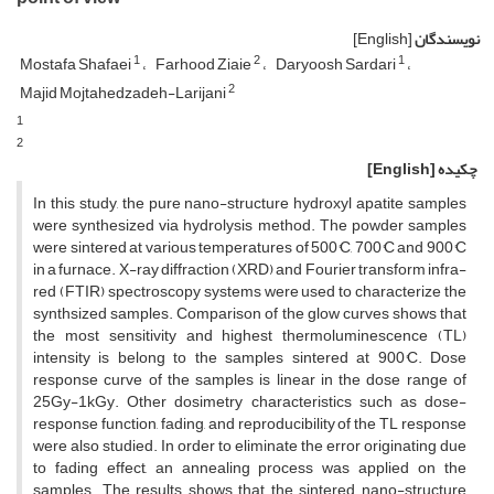
نویسندگان
[English]
1
2
1
Mostafa Shafaei
Farhood Ziaie
Daryoosh Sardari
2
Majid Mojtahedzadeh-Larijani
1
2
چکیده
[English]
In this study, the pure nano-structure hydroxyl apatite samples
were synthesized via hydrolysis method. The powder samples
were sintered at various temperatures of 500°C, 700°C and 900°C
in a furnace. X-ray diffraction (XRD) and Fourier transform infra-
red (FTIR) spectroscopy systems were used to characterize the
synthsized samples. Comparison of the glow curves shows that
the most sensitivity and highest thermoluminescence (TL)
intensity is belong to the samples sintered at 900°C. Dose
response curve of the samples is linear in the dose range of
25Gy-1kGy. Other dosimetry characteristics such as dose-
response function, fading, and reproducibility of the TL response
were also studied. In order to eliminate the error originating due
to fading effect, an annealing process was applied on the
samples. The results shows that the sintered nano-structure