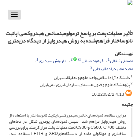
Toggle
vigation
تأثیر عملیات پخت بر پاسخ ترمولومینسانس هیدروکسی اپاتیت
نانوساختار فراهم‌‌شده به روش هیدرولیز از دیدگاه دزیمتری
نویسندگان
1
2
1
مصطفی شفائی
فرهود ضیائی
داریوش سرداری
2
مجید مجتهدزاده لاریجانی
1
دانشگاه آزاد اسلامی واحد علوم و تحقیقات تهران
2
پژوهشگاه علوم و فنون هسته‌ای، سازمان انرژی اتمی ایران
10.22052/2.4.13
چکیده
در این مطالعه، نمونه‌های خالص هیدروکسی اپتایت نانوساختار با استفاده از
روش هیدرولیز فراهم شد. سپس نمونه‌های‌ پودری شکل در دماهای
مختلف °C500، °C 700 و °C900 تحت عملیات پخت قرار گرفت. برای بررسی
ساختاری و مولکولی ماده از دستگاه‌هایXRD و FTIR استفاده شد.