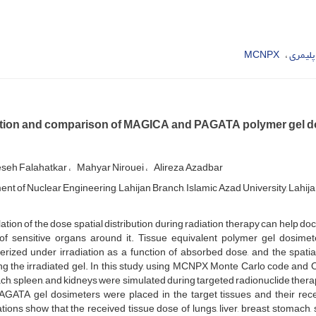
پلیمری
MCNPX
tion and comparison of MAGICA and PAGATA polymer gel do
seh Falahatkar
Mahyar Nirouei
Alireza Azadbar
nt of Nuclear Engineering, Lahijan Branch, Islamic Azad University, Lahijan
ation of the dose spatial distribution during radiation therapy can help do
of sensitive organs around it. Tissue equivalent polymer gel dosimete
rized under irradiation as a function of absorbed dose, and the spatia
g the irradiated gel. In this study, using MCNPX Monte Carlo code and OR
h, spleen, and kidneys were simulated during targeted radionuclide ther
AGATA gel dosimeters were placed in the target tissues and their rec
tions show that the received tissue dose of lungs, liver, breast, stomach