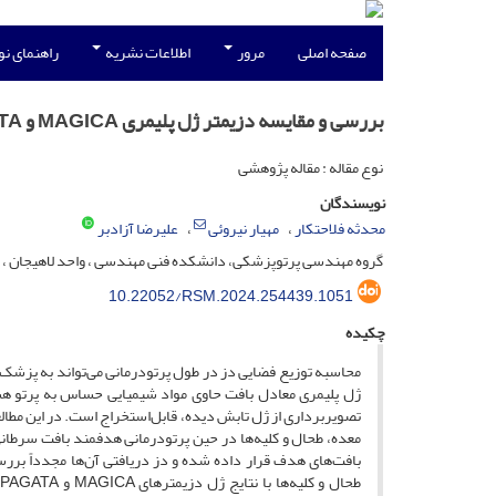
صفحه اصلی
مرور
اطلاعات نشریه
راهنمای ن
بررسی و مقایسه دزیمتر ژل پلیمری MAGICA و PAGATA جهت مقاصد پزشکی هسته‌ای
نوع مقاله : مقاله پژوهشی
نویسندگان
محدثه فلاحتکار
مهیار نیروئی
علیرضا آزادبر
گروه مهندسی پرتوپزشکی، دانشکده فنی مهندسی ، واحد لاهیجان ، دان
10.22052/RSM.2024.254439.1051
چکیده
محاسبه توزیع فضایی دز در طول پرتودرمانی می‌تواند به پزشک‌
ژل پلیمری معادل بافت حاوی مواد شیمیایی حساس به پرتو هست
بافت‌های هدف قرار داده شده و دز دریافتی آن‌ها مجدداً بررس