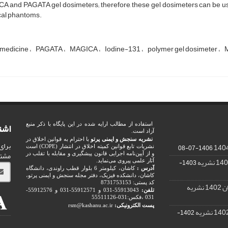
 and PAGATA gel dosimeters; therefore, these gel dosimeters can be use
cal phantoms.
 medicine
PAGATA
MAGICA
Iodine-131
polymer gel dosimeter
اشت
استفاده از مطالب ارایه شده در این پایگاه با ذکر منبع
آزاد است.
نشریه سنجش و ایمنی پرتو
با احترام به قوانین اخلاق در
برای
1406-07-08
نشریات تابع قوانین کمیته اخلاق در انتشار (COPE) است
مشت
و از آیین‌نامه اجرایی قانون پیشگیری و مقابله با تقلب در
1403-
آثار علمی پیروی می‌نماید.
آدرس :
کاشان، کیلومتر 6 بلوار قطب راوندی، دانشگاه
کاشان، دانشکده فیزیک، دفتر مجله سنجش و ایمنی پرتو،
کد پستی: 8731753153
ریه
تلفن:
55913043-031 و 55912571-031 و 55912576-
031 ،فکس:031-55511126
پست الکترونیکی:
rsm@kashanu.ac.ir
1402-