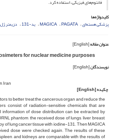
فانتوم‌های فیزیکی، استفاده کرد.
کلیدواژه‌ها
پزشکی هسته‌ای
PAGATA
MAGICA
ید-131
دزیمتر ژل 
عنوان مقاله
[English]
simeters for nuclear medicine purposes
نویسندگان
[English]
, Iran
چکیده
[English]
ctors to better treat the cancerous organ and reduce the
rs consist of radiation-sensitive chemicals that are
l information of dose distribution can be extracted by
NL phantom, the received dose of lungs, liver, breast,
apy of lung cancer tissue with iodine-131. Then MAGICA
eived dose were checked again. The results of these
, spleen, and kidneys are comparable with the results of