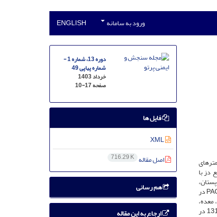
ورود به سامانه
ENGLISH
دوره 13، شماره 1 -
شماره پیاپی 49
خرداد 1403
صفحه
10-17
فایل ها
XML
716.29 K
اصل مقاله
مترهای
 دز با
ز دریافتی ریه‌ها، کبد، پستان،
هم رسانی
معده، طحال و کلیه‌ها در حین پرتودرمانی هدفمند بافت سرطانی ریه با استفاده از ید-131 شبیه‌سازی شد. سپس ژل دزیمترهای MAGICA و PAGATA در
 معده،
طحال و کلیه‌ها با نتایج ژل دزیمترهای MAGICA و PAGATA قابل‌مقایسه هستند؛ بنابراین از این ژل دزیمترها می‌توان در دزیمتری درمان با ید-131 در
ارجاع به این مقاله