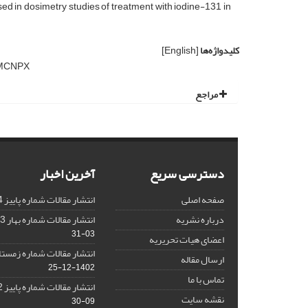
d in dosimetry studies of treatment with iodine-131 in
کلیدواژه‌ها
[English]
MCNPX
مراجع
دسترسی سریع
آخرین اخبار
صفحه اصلی
انتشار مقالات شماره پاییز 1404
درباره نشریه
انتشار مقالات شماره بهار 1403 نشریه
03-31
اعضای هیات تحریریه
انتشار مقالات شماره زمستان 1402 نش
ارسال مقاله
1402-12-25
تماس با ما
انتشار مقالات شماره پاییز 1402 نشریه
نقشه سایت
09-30