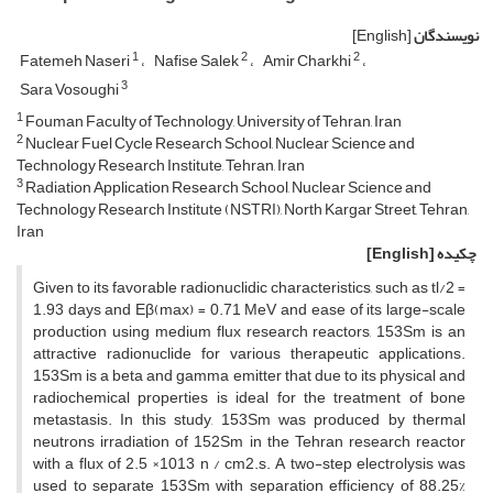
نویسندگان
[English]
1
2
2
Fatemeh Naseri
Nafise Salek
Amir Charkhi
3
Sara Vosoughi
1
Fouman Faculty of Technology, University of Tehran, Iran
2
Nuclear Fuel Cycle Research School, Nuclear Science and
Technology Research Institute, Tehran, Iran
3
Radiation Application Research School, Nuclear Science and
Technology Research Institute (NSTRI), North Kargar Street, Tehran,
Iran
چکیده
[English]
Given to its favorable radionuclidic characteristics, such as tl/2 =
1.93 days and Eβ(max) = 0.71 MeV and ease of its large-scale
production using medium flux research reactors, 153Sm is an
attractive radionuclide for various therapeutic applications.
153Sm is a beta and gamma emitter that due to its physical and
radiochemical properties is ideal for the treatment of bone
metastasis. In this study, 153Sm was produced by thermal
neutrons irradiation of 152Sm in the Tehran research reactor
with a flux of 2.5 ×1013 n / cm2.s. A two-step electrolysis was
used to separate 153Sm with separation efficiency of 88.25%