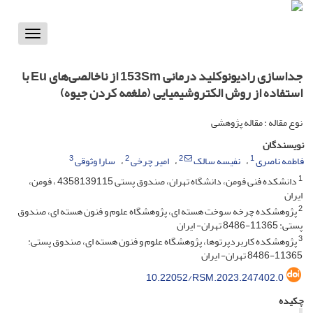
Toggle
vigation
جداسازی رادیونوکلید درمانی 153Sm از ناخالصی‌های Eu با
استفاده از روش الکتروشیمیایی (ملغمه کردن جیوه)
نوع مقاله : مقاله پژوهشی
نویسندگان
3
2
2
1
فاطمه ناصری
نفیسه سالک
امیر چرخی
سارا وثوقی
1
دانشکده فنی فومن، دانشگاه تهران، صندوق پستی 4358139115 ، فومن،
ایران
2
پژوهشکده چرخه سوخت هسته ای، پژوهشگاه علوم و فنون هسته ای، صندوق
پستی: 11365-8486 تهران- ایران
3
پژوهشکده کاربردپرتوها، پژوهشگاه علوم و فنون هسته ای، صندوق پستی:
11365-8486 تهران- ایران
10.22052/RSM.2023.247402.0
چکیده