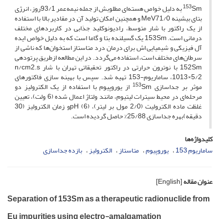
153
Sm به دلیل خواص هسته‌ای مطلوبش از جمله نیمه‌عمر 93/1روز، انرژی
بتای بیشینه MeV71/0 و همچنین امکان تولید آن در مقادیر بالا با استفاده
از یک راکتور با شار متوسط، رادیونوکلید جذابی در کاربرد‌های مختلف
درمانی است. 153Sm یک گسیلنده بتا و گاما است که به دلیل خواص ایده
آل فیزیکی و شیمیایی اش برای درمان درد متاستاز استخوان‌ها که ناشی از
سرطان‌های مختلف است، استفاده می‌گردد. در این مطالعه ازطریق پرتودهی
152Sm با نوترون حرارتی در راکتور تحقیقاتی تهران با شار n/cm2.s
1013×5/2، ساماریوم-153 تهیه شد. سپس با بهینه سازی فاکتورهای
153
موثر بر جداسازی
Sm از یوروپیوم با استفاده از یک الکترولیز دو
مرحله‌ای در محیط سیترات لیتیوم، مانند ولتاژ اعمال شده (6 ولت)، تعیین
غلظت ماده الکترولیت (2/0 مول بر لیتر)، pH (6)و زمان الکترولیز (30
دقیقه)بهره جداسازی 25/88% حاصل گردیده است.
کلیدواژه‌ها
ساماریوم 153
یوروپیوم
متاستاز
الکترولیز
بازده جداسازی
عنوان مقاله
[English]
Separation of 153Sm as a therapeutic radionuclide from
Eu impurities using electro-amalgamation