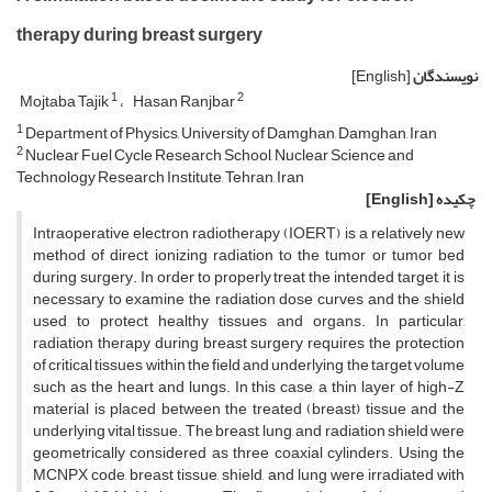
therapy during breast surgery
نویسندگان
[English]
1
2
Mojtaba Tajik
Hasan Ranjbar
1
Department of Physics, University of Damghan, Damghan, Iran
2
Nuclear Fuel Cycle Research School, Nuclear Science and
Technology Research Institute, Tehran, Iran
چکیده
[English]
Intraoperative electron radiotherapy (IOERT) is a relatively new
method of direct ionizing radiation to the tumor or tumor bed
during surgery. In order to properly treat the intended target, it is
necessary to examine the radiation dose curves and the shield
used to protect healthy tissues and organs. In particular,
radiation therapy during breast surgery requires the protection
of critical tissues within the field and underlying the target volume
such as the heart and lungs. In this case, a thin layer of high-Z
material is placed between the treated (breast) tissue and the
underlying vital tissue. The breast, lung, and radiation shield were
geometrically considered as three coaxial cylinders. Using the
MCNPX code, breast tissue, shield, and lung were irradiated with