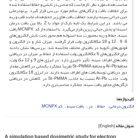
مناسب هدف مورد نظر، لازم است که منحنی دز تابشی و حفاظ استفاده شده
برای حفاظت بافت و ارگان‌های سالم مورد بررسی قرار گیرد. پرتودرمانی
حین جراحی سینه نیازمند حفاظت بافت ­های زیر حجم هدف مانند قلب و ریه
می باشد. در این شرایط، یک لایه نازک از مواد با Z بالا بین بافت درمان
(سینه) و بخش حیاتی زیرین قرار می‌گیرد. با استفاده از کد MCNPX بافت
سینه، حفاظ و ریه به‌صورت سه استوانه هم محور تحت تابش الکترون‌های
6، 9 ، 12 و 18 مگاالکترون ولت قرار گرفتند. میزان شار و دز الکترون و
فوتون‌های ثانویه در بافت­های مختلف محاسبه شد. بررسی‌ها نشان دادند
برای الکترون‌های 6 مگاالکترون ولت استفاده از حفاظ بر میزان دز دریافتی
بافت‌های اطراف سینه، تأثیر ناچیزی دارد. در انرژی های 9 و 12 مگا ولت،
محافظ Al-Pb و محافظ St-PMMA تقریباً عملکرد یکسانی در کاهش مقدار
دوز دریافتی توسط بافت های اطراف سینه دارند. در انرژی 18 مگاالکترون
ولت، جاذب Al-Pb نسبت به جاذب St-PMMA در کاهش دز دریافتی
ارگان‌های مجاور بافت سینه، عملکرد مناسب‌تری دارد.
کلیدواژه‌ها
الکترون درمانی
حفاظ
دز
بافت سینه
کد MCNPX
عنوان مقاله
[English]
A simulation based dosimetric study for electron