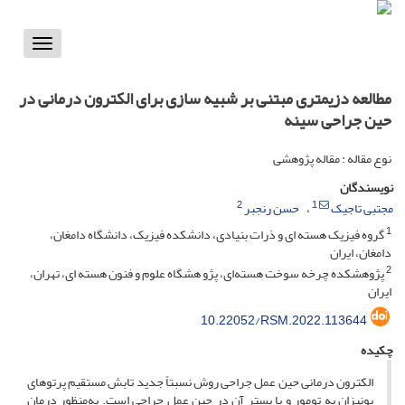
Toggle
vigation
مطالعه دزیمتری مبتنی بر شبیه سازی برای الکترون درمانی در
حین جراحی سینه
نوع مقاله : مقاله پژوهشی
نویسندگان
2
1
مجتبی تاجیک
حسن رنجبر
1
گروه فیزیک هسته ای و ذرات بنیادی، دانشکده فیزیک، دانشگاه دامغان،
دامغان، ایران
2
پژوهشکده چرخه سوخت هسته‌ای، پژو هشگاه علوم و فنون هسته ای، تهران،
ایران
10.22052/RSM.2022.113644
چکیده
الکترون درمانی حین عمل جراحی روش نسبتاً جدید تابش مستقیم پرتوهای
یونیزان به تومور و یا بستر آن در حین عمل جراحی است. به‌منظور درمان