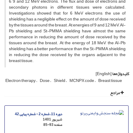
6, 9, and 12 MeV electrons. The flux and dose of electrons and
secondary photons in different tissues were calculated.
Investigations showed that for 6 MeV electrons, the use of
shielding has a negligible effect on the amount of dose received
by the tissues around the breast. At energies of 9 and 12 MeV, Al-
Pb shielding and St-PMMA shielding have almost the same
performance in reducing the amount of dose received by the
tissues around the breast. At the energy of 18 MeV, the Al-Pb
shielding has a better performance than the St-PMMA shielding
in reducing the dose received by the organs adjacent to the
breast tissue.
کلیدواژه‌ها
[English]
Electron therapy
Dose
Shield
MCNPX code
Breast tissue
مراجع
دوره 11، شماره 2 - شماره پیاپی 42
شهریور 1401
صفحه
85-93