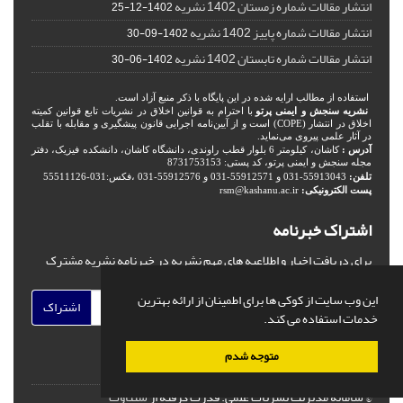
انتشار مقالات شماره زمستان 1402 نشریه
1402-12-25
انتشار مقالات شماره پاییز 1402 نشریه
1402-09-30
انتشار مقالات شماره تابستان 1402 نشریه
1402-06-30
استفاده از مطالب ارایه شده در این پایگاه با ذکر منبع آزاد است.
نشریه سنجش و ایمنی پرتو
با احترام به قوانین اخلاق در نشریات تابع قوانین کمیته
اخلاق در انتشار (COPE) است و از آیین‌نامه اجرایی قانون پیشگیری و مقابله با تقلب
در آثار علمی پیروی می‌نماید.
آدرس :
کاشان، کیلومتر 6 بلوار قطب راوندی، دانشگاه کاشان، دانشکده فیزیک، دفتر
مجله سنجش و ایمنی پرتو، کد پستی: 8731753153
تلفن:
55913043-031 و 55912571-031 و 55912576-031 ،فکس:031-55511126
پست الکترونیکی:
rsm@kashanu.ac.ir
اشتراک خبرنامه
برای دریافت اخبار و اطلاعیه های مهم نشریه در خبرنامه نشریه مشترک
شوید.
این وب سایت از کوکی ها برای اطمینان از ارائه بهترین
اشتراک
خدمات استفاده می کند.
متوجه شدم
© سامانه مدیریت نشریات علمی.
قدرت گرفته از
سیناوب