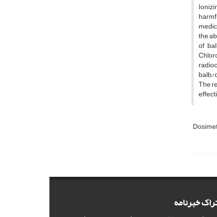
Ionizi
harmfu
medica
the ab
of ba
Chloro
radioc
balb/c
The re
effect
Dosime
راک خبرنامه