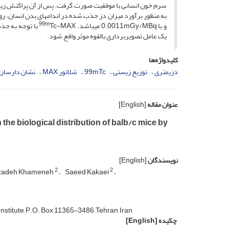
99m
و با 0.0011mGy/MBq می­باشد.
Tc-MAX با توجه 
یک عامل تصویربرداری بالقوه موثر واقع شود.
کلیدواژه‌ها
دزیمتری
توزیع زیستی
99mTc
شلاتور MAX
نشان دارساز
عنوان مقاله
[English]
e biological distribution of balb/c mice by
نویسندگان
[English]
2
2
rzadeh Khameneh
Saeed Kakaei
stitute, P.O. Box 11365-3486, Tehran, Iran
چکیده
[English]