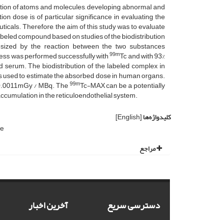
citation of atoms and molecules, developing abnormal and
on dose is of particular significance in evaluating the
ticals. Therefore, the aim of this study was to evaluate
eled compound based on studies of the biodistribution
hesized by the reaction between the two substances
99m
cess was performed successfully with
Tc and with 93%
d serum. The biodistribution of the labeled complex in
s used to estimate the absorbed dose in human organs.
99m
th 0.0011mGy / MBq. The
Tc-MAX can be a potentially
 accumulation in the reticuloendothelial system.
کلیدواژه‌ها
[English]
se
مراجع
دسترسی سریع
آخرین اخبار