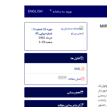
ورود به سامانه
ENGLISH
دوره 11، شماره 1 -
شماره پیاپی 41
خرداد 1401
صفحه
1-10
فایل ها
XML
612 K
اصل مقاله
ولوژیک
خوردار
هم رسانی
ع زیستی
 با خاصیت شلاته­ کنندگی از طریق واکنش بین دو ماده­ی کلرواستامید (Chloroacetamide) و زانتات
میایی 93% در محیط آزمایشگاه و90% در حضور
ارجاع به این مقاله