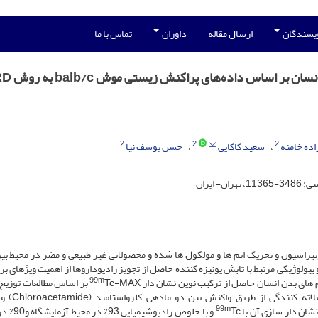
ویسندگان
ارسال مقاله
داوران
تماس با ما
2
2
2
اده خامنه
سعید کاکایی
حسن یوسف نیا
ایران
نیزاسیون و تحریک اتم ­ها و مولکول­ ها شده و محصولاتی غیر طبیعی و مضر در محیط بی
بیولوژیکی مرتبط با تابش یونیزه کننده حاصل از تجویز رادیوداروها از اهمیت ویژه­ای بر
99m
 ­های بدن انسان حاصل از ترکیب نوین نشان دار
Tc-MAX بر اساس مطالعات توزی
موش­های balb/c می ­باشد. لیگاند طراحی شده
99m
Tc و با خلوص رادیوشی