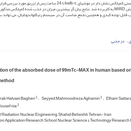
سرم خون انسانی با موفقیت صورت گرفت. پس از آن پراکنش زیستی کمپلکس نشان دار در موش­های balb/c تا 24 ساعت پس از تزریق
به منظور برآورد میزان دز جذب شده در اندام­های بدن انسان، روش MIRD به کاربرده شد. نتایج بیان گر بیشترین میزان دز جذب شده کمپلکس 
به جذب قابل توجه کبدی و همچنین تجمع مناسب آن در سیستم رتیکلواندوتلیال، می ­تواند ب
ی
دز جذبی
tion of the absorbed dose of 99mTc-MAX in human based on th
method
1
1
rab Halvaei Bagheri
Seyyed Mahmoodreza Aghamiri
Elham Satta
2
ousef nia
 Radiation, Nuclear Engineering, Shahid Beheshti, Tehran- Iran
on Application Research School, Nuclear Science & Technology Research In