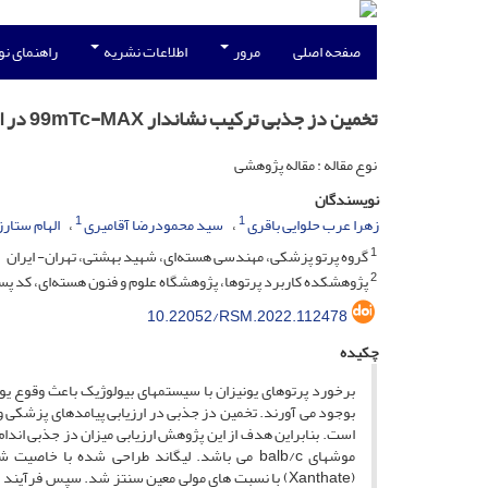
صفحه اصلی
مرور
اطلاعات نشریه
راهنمای ن
تخمین دز جذبی ترکیب نشاندار 99mTc-MAX در انسان بر اساس داده‌های پراکنش زیستی موش balb/c به روش MIRD
نوع مقاله : مقاله پژوهشی
نویسندگان
1
1
زهرا عرب حلوایی باقری
سید محمودرضا آقامیری
الهام ستارز
1
گروه پرتو پزشکی، مهندسی هسته‌ای، شهید بهشتی، تهران- ایران
2
پژوهشکده کاربرد پرتوها، پژوهشگاه علوم و فنون هسته‌ای، کد پستی: 3486-11365، تهران- 
10.22052/RSM.2022.112478
چکیده
برخورد پرتوهای یونیزان با سیستم­های بیولوژیک باعث وقوع یو
بوجود می ­آورند. تخمین دز جذبی در ارزیابی پیامدهای پزشکی و 
است. بنابراین هدف از این پژوهش ارزیابی میزان دز جذبی اندام
(Xanthate) با نسبت­ های مولی معین سنتز شد. سپس فرآیند نشان دار سازی آن با