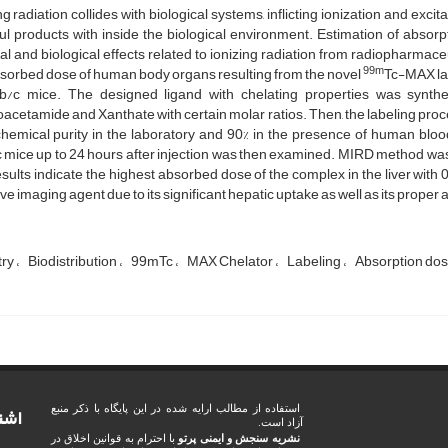
ng radiation collides with biological systems, inflicting ionization and ex
l products with inside the biological environment. Estimation of absorpti
l and biological effects related to ionizing radiation from radiopharmaceu
99m
sorbed dose of human body organs resulting from the novel
Tc-MAX lab
lb/c mice. The designed ligand with chelating properties was synt
acetamide and Xanthate with certain molar ratios. Then, the labeling pro
hemical purity in the laboratory and 90% in the presence of human bloo
 mice up to 24 hours after injection was then examined. MIRD method wa
sults indicate the highest absorbed dose of the complex in the liver wi
ive imaging agent due to its significant hepatic uptake as well as its proper
try
Biodistribution
99mTc
MAX Chelator
Labeling
Absorption do
اشت
استفاده از مطالب ارایه شده در این پایگاه با ذکر منبع
آزاد است.
نشریه سنجش و ایمنی پرتو
با احترام به قوانین اخلاق در