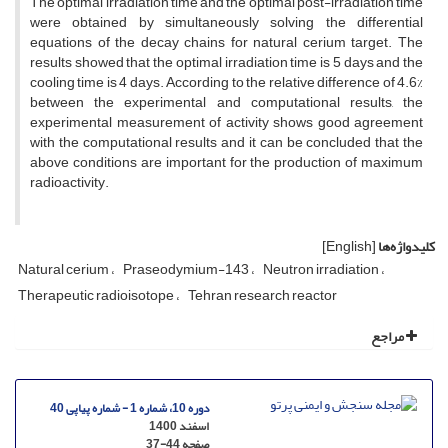
The optimal irradiation time and the optimal post-irradiation time
were obtained by simultaneously solving the differential
equations of the decay chains for natural cerium target. The
results showed that the optimal irradiation time is 5 days and the
cooling time is 4 days. According to the relative difference of 4.6%
between the experimental and computational results, the
experimental measurement of activity shows good agreement
with the computational results and it can be concluded that the
above conditions are important for the production of maximum
radioactivity.
کلیدواژه‌ها
[English]
Natural cerium
Praseodymium-143
Neutron irradiation
Therapeutic radioisotope
Tehran research reactor
مراجع
دوره 10، شماره 1 - شماره پیاپی 40
اسفند 1400
صفحه
37-44