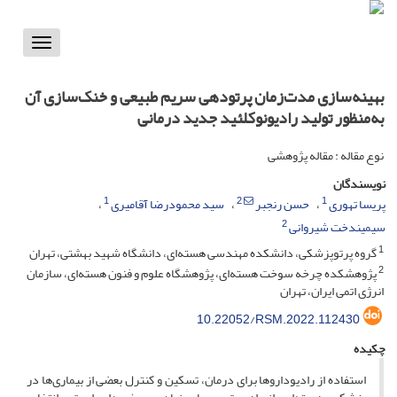
Toggle
vigation
بهینه‌سازی مدت‌زمان پرتودهی سریم طبیعی و خنک‌سازی آن
به‌منظور تولید رادیونوکلئید جدید درمانی
نوع مقاله : مقاله پژوهشی
نویسندگان
1
2
1
پریسا تهوری
حسن رنجبر
سید محمودرضا آقامیری
2
سیمیندخت شیروانی
1
گروه پرتوپزشکی، دانشکده مهندسی هسته‌ای، دانشگاه شهید بهشتی، تهران
2
پژوهشکده چرخه سوخت هسته‌ای، پژوهشگاه علوم و فنون هسته‌ای، سازمان
انرژی اتمی ایران، تهران
10.22052/RSM.2022.112430
چکیده
استفاده از رادیوداروها برای درمان، تسکین و کنترل بعضی از بیماری‌ها در