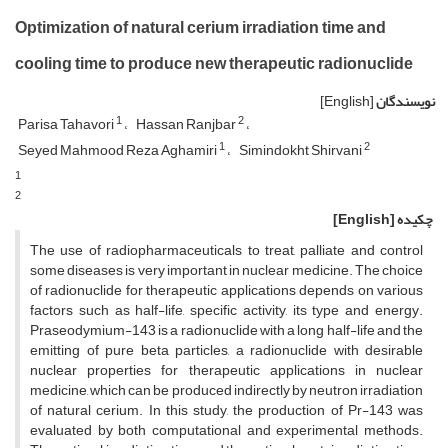
Optimization of natural cerium irradiation time and
cooling time to produce new therapeutic radionuclide
نویسندگان
[English]
1
2
Parisa Tahavori
Hassan Ranjbar
1
2
Seyed Mahmood Reza Aghamiri
Simindokht Shirvani
1
2
چکیده
[English]
The use of radiopharmaceuticals to treat, palliate and control
some diseases is very important in nuclear medicine. The choice
of radionuclide for therapeutic applications depends on various
factors such as half-life, specific activity, its type and energy.
Praseodymium-143 is a radionuclide with a long half-life and the
emitting of pure beta particles, a radionuclide with desirable
nuclear properties for therapeutic applications in nuclear
medicine, which can be produced indirectly by neutron irradiation
of natural cerium. In this study, the production of Pr-143 was
evaluated by both computational and experimental methods.