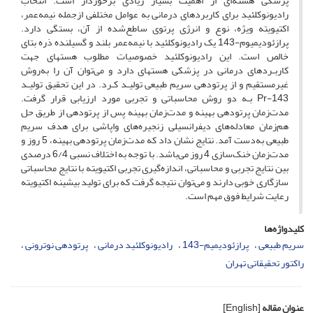
پزشکی هسته‌ای از اهمیت بسیار زیادی برخوردار است. انتخاب
رادیونوکلئید برای کاربردهای درمانی به عوامل مختلفی ازجمله نیمه‌عمر،
اکتیویته ویژه، نوع و انرژی پرتوی ساطع‌شده از آن، بستگی دارد.
پرازئودیمیوم-143 یک رادیونوکلئید با نیمه‌عمر بلند و گسیلنده ذره بتای
خالص است. این رادیونوکلئید خصوصیات مطلوب هسته‏ای جهت
کاربـردهای درمانی در پزشکی هسته‏ای دارد و می‌توان آن را به‌روش
غیرمستقیم و از پرتودهی سریم طبیعی تولیـد کـرد. در این تحقیق تولیـد
Pr-143 بـه دو روش محاسباتی و تجربی مورد ارزیابی قرار گرفت.
مدت‌زمان پرتودهی بهینه و مدت‌زمان بهینه پس از پرتودهی از طریق حل
هم‌زمان معادله‌های دیفرانسیلی زنجیره‌های واپاشی برای هدف سریم
طبیعی به‌دست آمد. نتایج نشان داد که مدت‌زمان پرتودهی بهینه، 5 روز و
مدت‌زمان خنک‌سازی 4 روز می‌باشد. با توجه به اختلاف نسبی 6/4 درصدی
بین نتایج تجربی و محاسباتی، اندازه‌گیری تجربی اکتیویته با نتایج محاسباتی
سازگاری خوبی دارند و می‌توان نتیجه گرفت که برای تولید بیشینه اکتیویته
رعایت شرایط فوق مهم است.
کلیدواژه‌ها
سریم طبیعی
پرازئودیمیم-143
رادیونوکلئید درمانی
پرتودهی نوترونی
راکتور تحقیقاتی تهران
عنوان مقاله
[English]