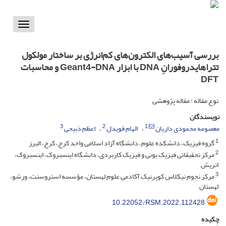
Toggle
vigation
بررسی آسیب‌های الکترون‌های کم‌انرژی بر ساختار مولکول
تتراهایدروفورانِ DNA با ابزار Geant4-DNA و محاسبات
DFT
نوع مقاله : مقاله پژوهشی
نویسندگان
3
2
1
معصومه محمودی داریان
الهام قویدل
اعظم ذبیحی
1
گروه فیزیک، دانشکده علوم، دانشگاه آزاد اسلامی واحد کرج، کرج، البرز
2
مرکز تحقیقاتی فیزیک یونی و فیزیک کاربردی، دانشگاه اینسبروک، اینسبروک،
اتریش
3
مرکز نجوم نیکلاس کوپرنیک آکادمی علوم لهستان، مؤسسه استروسنت، ورشو،
لهستان
10.22052/RSM.2022.112428
چکیده