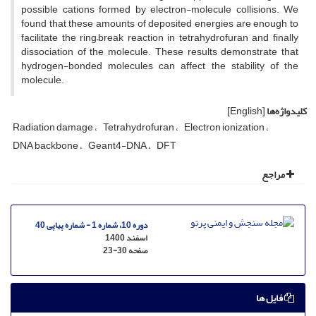
possible cations formed by electron-molecule collisions. We
found that these amounts of deposited energies are enough to
facilitate the ring–break reaction in tetrahydrofuran and finally
dissociation of the molecule. These results demonstrate that
hydrogen-bonded molecules can affect the stability of the
molecule.
کلیدواژه‌ها
[English]
Radiation damage
Tetrahydrofuran
Electron ionization
DNA backbone
Geant4-DNA
DFT
مراجع
دوره 10، شماره 1 - شماره پیاپی 40
اسفند 1400
صفحه
23-30
فایل ها