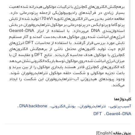
برهم‌کنش الکترون‌های کم‌انرژی با ترکیبات مولکولی هیدراته‌ شده اهمیت
بسیار زیادی در فرآیندهای رادیوبیولوژیکی ازجمله پرتودرمانی دارد.
مطالعه حاضر به بررسی اثر الکترون‌های ثانویه (
eV
70)
تولید شده از تابش
پرتو گاما
و پرتو ایکس در پرتو‌درمانی
بر مولکول تتراهایدروفوران در بخش
استخوان‌بندی
DNA
می‌پردازد.
با استفاده از ابزار
Geant4-DNA
انرژی‌های انباشت شده روی مولکول هدف به‌دست آمدند و آثار مستقیم
تابش مورد بررسی قرار گرفتند. با استفاده از محاسبات
DFT
انرژی‌های
لازم جهت تولید کاتیون‌های محتمل ناشی از برهم‌کنش الکترون‌های
کم‌انرژی با مولکول هدف محاسبه گردیدند. نتایج
DFT
و مقایسه آن با
میزان انرژی انباشت شده روی مولکول توسط باریکه الکترونی نشان می‌دهد
که الکترون‌های کم‌انرژی قادر هستند پایداری مولکول را از بین ببرند و
باعث تجزیه مولکولی و شکست حلقه مولکول تتراهایدروفوران شوند.
وجود پیوندهای هیدروژنی آب-تتراهایدروفوران این شکست را ایجاد
می‌کنند.
کلیدواژه‌ها
آسیب پرتویی
تتراهایدروفوران
یونش الکترونی
DNA backbone
DFT
Geant4-DNA
عنوان مقاله
[English]