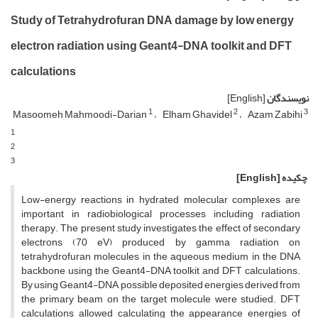
Study of Tetrahydrofuran DNA damage by low energy
electron radiation using Geant4-DNA toolkit and DFT
calculations
نویسندگان
[English]
1
2
3
Masoomeh Mahmoodi-Darian
Elham Ghavidel
Azam Zabihi
1
2
3
چکیده
[English]
Low-energy reactions in hydrated molecular complexes are
important in radiobiological processes including radiation
therapy. The present study investigates the effect of secondary
electrons (70 eV) produced by gamma radiation on
tetrahydrofuran molecules in the aqueous medium in the DNA
backbone using the Geant4-DNA toolkit and DFT calculations.
By using Geant4-DNA, possible deposited energies derived from
the primary beam on the target molecule were studied. DFT
calculations allowed calculating the appearance energies of