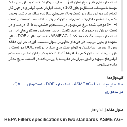
استانداردهای فنی دپارتمان انرژی، بیان می‌دارند تست و بازرسی باید
توسط تاسیسات مستقل و بطور 100 درصد، قبل از نصب فیلتر و در حین کار
انجام شود و این علاوه بر تست و بازرسی‌های سازنده فیلتر می‌باشد. وجود
یک برنامه 4 مرحله‌ای تست‌های اطمینان کیفی توسط تاسیسات مستقل تست
(FTF) موجب شده نرخ مردودی در تست‌های چشمی به 5-3 درصد و در
تست جریان به حدود 2 درصد کاهش یابد. همچنین همکاری‌های این دو
استاندارد موجب گردیده تا کد ASME AG-1 با تست و نظارت DOE اصلاح
نموده و بدین ترتیب طراحی‌های دقیق‌تر بتوان بدست آورد. در این مقاله
پس از معرفی ساختمان و انواع فیلترهای هپا، با برنامه DOE در تست و
بازرسی‌های اطمینان کیفی فیلترها آشنا شده و در پایان نقایص سیستم
فیلترهای تهویه راکتور تهران در مقایسه با این برنامه در قسمت نتایج تذکر
داده می‌شود.
کلیدواژه‌ها
فیلترهای هپا
کد ASME AG-1
استاندارد DOE
تست وبازرسی QA
ذرات هوازی
عنوان مقاله
[English]
HEPA Filters specifications in two standards, ASME AG-