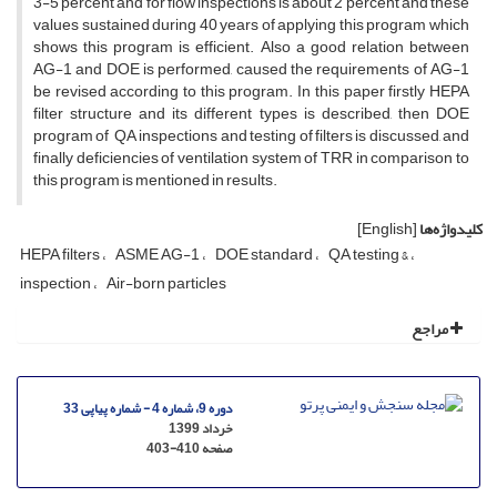
3-5 percent and for flow inspections is about 2 percent and these
values sustained during 40 years of applying this program which
shows this program is efficient. Also a good relation between
AG-1 and DOE is performed, caused the requirements of AG-1
be revised according to this program. In this paper firstly HEPA
filter structure and its different types is described, then DOE
program of QA inspections and testing of filters is discussed, and
finally deficiencies of ventilation system of TRR in comparison to
this program is mentioned in results.
کلیدواژه‌ها
[English]
HEPA filters
ASME AG-1
DOE standard
QA testing &
inspection
Air-born particles
مراجع
دوره 9، شماره 4 - شماره پیاپی 33
خرداد 1399
صفحه
403-410