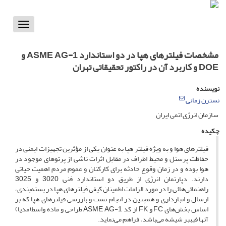
Toggle
vigation
مشخصات فیلترهای هپا در دو استاندارد ASME AG-1 و
DOE و کاربرد آن در راکتور تحقیقاتی تهران
نویسنده
نسترن زمانی
سازمان انرژی اتمی ایران
چکیده
فیلترهای هوا و به ویژه فیلتر هپا به عنوان یکی از مؤثرین تجهیزات ایمنی در
حفاظت پرسنل و محیط اطراف در مقابل اثرات ناشی از پرتوهای موجود در
هوا بوده و در زمان وقوع حادثه برای کارکنان و عموم مردم اهمیت حیاتی
دارند. دپارتمان انرژی از طریق دو استاندارد فنی 3020 و 3025
راهنمائی‌هائی را در مورد الزامات اطمینان کیفی فیلترهای هپا در بسته‌بندی،
ارسال و انبار‌داری و همچنین در انجام تست و بازرسی فیلترهای هپا که بر
اساس بخش‌های FC و FK از کد ASME AG-1 طراحی و ماده واسط(مدیا)
آنها فیببر شیشه‌ می‌باشد، فراهم می‌نماید.