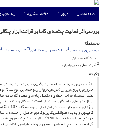
صفحه اصلی
مرور
اطلاعات نشریه
راهنمای ن
بررسی اثر فعالیت چشمه ‌ی گاما بر قرائت ابزار چگالی‌
نویسندگان
2
1
1
مرتضی پورچیت ساز
بابک شیرانی بیدآبادی
رضا محمدی
1
دانشگاه اصفهان
2
شرکت ملی حفاری ایران
چکیده
با گسترش روش‌های مختلف نمودارگیری، کاربرد نمودارها در تمام 
ضروری را برای ارزیابی کمی هیدروکربن و همچنین نوع سنگ و خصو
بخش مهمی از مراحل حفاری و تکمیل چاه های نفت و گاز بوده، بنا
ای از ابزار های چاه نگاری هسته‌ ای است که چگالی سازند و نوع ل
ویژه
کامپتون و پدیده فتوالکتریک پرتوگامای حاصل از چشمه با ساز
درون‌چاهی توسط کد MCNP تأثیر اثر فع
گرفته است. نتایج طیف انرژی نشان می‌دهد افزایش یا کاهش فعال