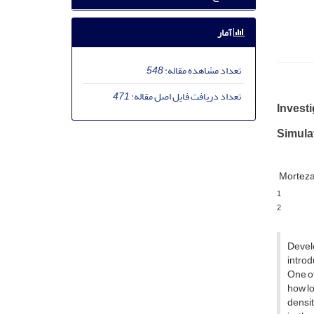
آمار
تعداد مشاهده مقاله:
548
تعداد دریافت فایل اصل مقاله:
471
Invest
Simula
Morteza
1
2
Develo
introd
One of
how lo
densit