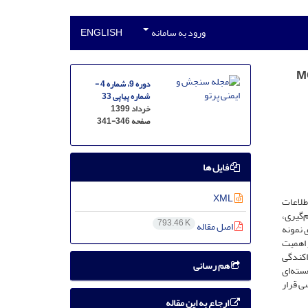
ورود به سامانه
ENGLISH
دوره 9، شماره 4 -
شماره پیاپی 33
خرداد 1399
صفحه
341-346
فایل ها
XML
طلاعات
‌گیری،
793.46 K
اصل مقاله
 نمونه
ز اهمیت
ی پراکندگی
هم رسانی
سته‌ای
سی قرار
ارجاع به این مقاله