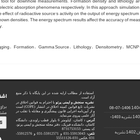
e tool for downhole measurements. Formation density and lithology
lectric absorption phenomena respectively. In this approach, simulation 
e effect of radioactive source's activity on the output of energy spectr
nown densities. The energy spectrum results affect the accuracy of mea
y.
gging
Formation
Gamma Source
Lithology
Densitometry
MCNP 
اشت
استفاده از مطالب ارایه شده در این پایگاه با ذکر منبع
آزاد است.
نشریه سنجش و ایمنی پرتو
با احترام به قوانین اخلاق در
برای
1406-07-08
نشریات تابع قوانین کمیته اخلاق در انتشار (COPE) است
مشت
و از آیین‌نامه اجرایی قانون پیشگیری و مقابله با تقلب در
1403-
آثار علمی پیروی می‌نماید.
آدرس :
کاشان، کیلومتر 6 بلوار قطب راوندی، دانشگاه
کاشان، دانشکده فیزیک، دفتر مجله سنجش و ایمنی پرتو،
کد پستی: 8731753153
ریه
تلفن:
55913043-031 و 55912571-031 و 55912576-
031 ،فکس:031-55511126