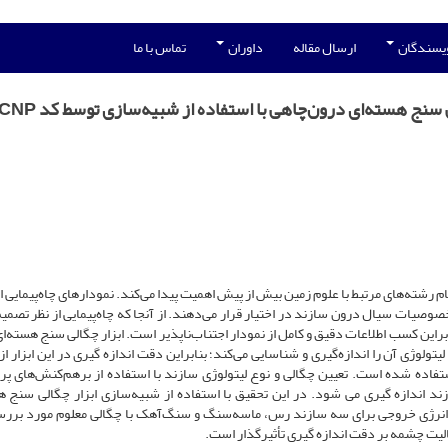
ویسندگان
ارسال مقاله
داوران
تماس با ما
 سنج هسته‌ای درون‌چاهی با استفاده از شبیه‌سازی توسط کد MCNP
رشته‌های مرتبط با علوم زمین بیش از پیش اهمیت پیدا می‌کند. نمودارهای چاه‌پیمایی ا
صیات سیال درون سازند در اختیار قرار می‌دهند. از آنجا که چاه‌پیمایی از نظر تصمیم
براین کسب اطلاعات دقیق و کامل از نمودار اجتناب‌ناپذیر است. ابزار چگالی سنج هسته‌ای
یتولوژی آن را اندازه‌گیری و شناسایی می‌کند؛ بنابراین دقت اندازه‌ گیری در این ابزار ا
 ای برخوردار است. در این ابزار از چشمه گاما Cs-137 استفاده شده است. تعیین چگالی و نوع لیتولوژی سازند با استفاده از برهم‌کنش‌ها
ند اندازه گیری می شود. در این تحقیق با استفاده از شبیه‌سازی ابزار چگالی سنج ه
الیت چشمه روی طیف انرژی خروجی برای سه سازند رس، ماسه‌سنگ و سنگ‌آهک با چگالی معلوم مورد برر
یت چشمه بر دقت اندازه‌ گیری تأثیرگذار است.