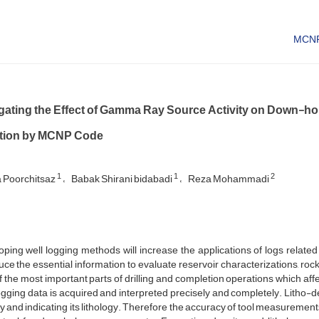
igating the Effect of Gamma Ray Source Activity on Down-hol
tion by MCNP Code
1
1
2
 Poorchitsaz
Babak Shirani bidabadi
Reza Mohammadi
ping well logging methods will increase the applications of logs related
uce the essential information to evaluate reservoir characterizations, rock
 the most important parts of drilling and completion operations which aff
gging data is acquired and interpreted precisely and completely. Litho-de
y and indicating its lithology. Therefore the accuracy of tool measurements