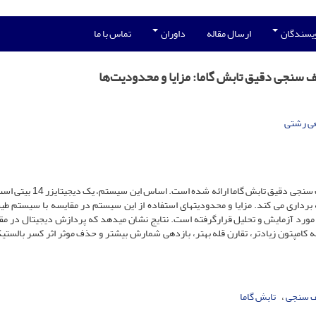
ویسندگان
ارسال مقاله
داوران
تماس با ما
یف سنجی دقیق تابش گاما: مزایا و محدودیت‌ها
عی رشتی
در این مقاله، سیستم پردازش دیجیتال سیگنال برای انجام طیف­ سنجی دقیق تابش گام
برداری می­ کند. مزایا و محدودیت­های استفاده از این سیستم­ در مقایسه با سیستم طی
مورد آزمایش و تحلیل قرارگرفته­ است. نتایج نشان می­دهد که پردازش دیجیتال در مقا
به کامپتون زیادتر، تقارن قله بهتر، بازدهی شمارش بیشتر و حذف موثر اثر کسر بالستیک
 سنجی
تابش گاما