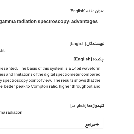
عنوان مقاله
[English]
se gamma radiation spectroscopy: advantages
نویسندگان
[English]
hti
چکیده
[English]
presented. The basis of this system is a 14bit waveform
ges and limitations of the digital spectrometer compared
spectroscopy point of view. The results shows that the
ime, better peak to Compton ratio, higher throughput and
کلیدواژه‌ها
[English]
a radiation
مراجع