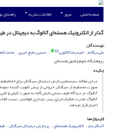
صفحه اصلی
مرور
اطلاعات نشریه
راهنمای ن
گذار از الکترونیک هسته‌ای آنالوگ به دیجیتال در ط
نویسندگان
علی بیگانه
امیدرضا کاکویی
حسین رفیع خیری
محمد لام
پژوهشگاه علوم و فنون هسته‌ای
چکیده
صورت مستقیم از سیگنال خروجی از پیش­ تقویت­ کننده نمونه­­ 
آنالوگ، از دیدگاه طیف­ سنجی تابش گاما به صورت کیفی و کمی 
آنالوگ، قدرت تفکیک انرژی بهتر، پایداری طولانی­تر، نسبت قله 
اختیار قرار می­دهد.
کلیدواژه‌ها
آشکارساز
الکترونیک هسته‌ای
پردازش دیجیتال سیگنال
طیف