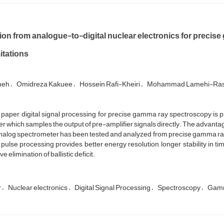
tion from analogue-to-digital nuclear electronics for preci
itations
aneh
Omidreza Kakuee
Hossein Rafi-Kheiri
Mohammad Lamehi-Ras
s paper, digital signal processing for precise gamma ray spectroscopy is 
zer which samples the output of pre-amplifier signals directly. The advanta
nalog spectrometer has been tested and analyzed from precise gamma ray 
l pulse processing provides better energy resolution, longer stability in t
ve elimination of ballistic deficit.
r
Nuclear electronics
Digital Signal Processing
Spectroscopy
Gamm