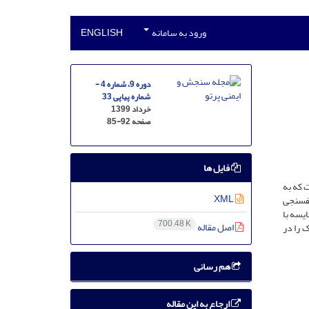
ورود به سامانه
ENGLISH
دوره 9، شماره 4 -
شماره پیاپی 33
خرداد 1399
صفحه
85-92
فایل ها
ا ارائه شده ­است. اساس این سیستم، یک دیجیتایزر 14 بیتی است که به
XML
ف­سنجی
یسه با
700.48 K
اصل مقاله
 را در
هم رسانی
ارجاع به این مقاله