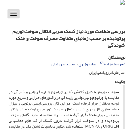
Toggle
vigation
بررسی ضخامت مورد نیاز کسک سربی انتقال سوخت توریم
پرتودیده بر حسب زمانهای متفاوت مصرف سوخت و خنک
شوندگی
نویسندگان
زهره غلامزاده
عطیه وزیری
محمد میروکیلی
سازمان انرژی اتمی ایران
چکیده
سوخت توریم به دلیل کاهش ذخایر اورانیوم جهان، فراوانی بیشتر آن در
مقایسه با اورانیوم و نیز توانایی زایندگی در راکتورهای حرارتی و سریع مورد
توجه محققان قرار گرفته است. در این کار، بررسی ایمنی پرتویی و میزان
حفاظ سازی لازم برای نقل و انتقال سوخت توریمی پرتودیده در راکتور
تحقیقاتی تهران هدف قرار گرفته است. برای محاسبات طیف گامای سوخت
پرتودیده و دز سوخت قرار گرفته درون کسک از کد های محاسباتی
ORIGEN و MCNPX استفاده شد. نتایج محاسبات نشان داد در مقایسه