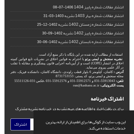
انتشار مقالات شماره پاییز 1404
1406-07-08
انتشار مقالات شماره بهار 1403 نشریه
1403-03-31
انتشار مقالات شماره زمستان 1402 نشریه
1402-12-25
انتشار مقالات شماره پاییز 1402 نشریه
1402-09-30
انتشار مقالات شماره تابستان 1402 نشریه
1402-06-30
استفاده از مطالب ارایه شده در این پایگاه با ذکر منبع آزاد است.
نشریه سنجش و ایمنی پرتو
با احترام به قوانین اخلاق در نشریات تابع قوانین کمیته
اخلاق در انتشار (COPE) است و از آیین‌نامه اجرایی قانون پیشگیری و مقابله با تقلب
در آثار علمی پیروی می‌نماید.
آدرس :
کاشان، کیلومتر 6 بلوار قطب راوندی، دانشگاه کاشان، دانشکده فیزیک، دفتر
مجله سنجش و ایمنی پرتو، کد پستی: 8731753153
تلفن:
55913043-031 و 55912571-031 و 55912576-031 ،فکس:031-55511126
پست الکترونیکی:
rsm@kashanu.ac.ir
اشتراک خبرنامه
برای دریافت اخبار و اطلاعیه های مهم نشریه در خبرنامه نشریه مشترک
شوید.
این وب سایت از کوکی ها برای اطمینان از ارائه بهترین
اشتراک
خدمات استفاده می کند.