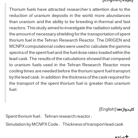
Thorium fuels have attracted researcher’s attention due to the
reduction of uranium deposits in the world, more abundances
than uranium, and the ability to be breeding in thermal and fast
reactors. This study aimed to investigate the radiation safety and
the amount of necessary shielding for the transportation of spent
thorium fuel in the Tehran Research Reactor. The ORIGEN and
MCNPX computational codes were used to calculate the gamma
spectra of the spent fuel and the fuel dose rates loaded within the
lead cask. The results of the calculations showed that compared
to uranium fuels used in the Tehran Research Reactor, more
cooling times are needed before the thorium spent fuel transport
by the lead cask. In addition, the thickness of the cask required for
the transport of the spent thorium fuel is greater than uranium
fuel.
کلیدواژه‌ها
[English]
Spent thorium fuel
Tehran research reactor
Simulation by MCNPX Code
Thickness of transport lead cask
مراجع