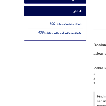
آمار
تعداد مشاهده مقاله:
600
تعداد دریافت فایل اصل مقاله:
436
Dosimet
advanc
Zahra J
1
2
3
Findin
sensit
treatm