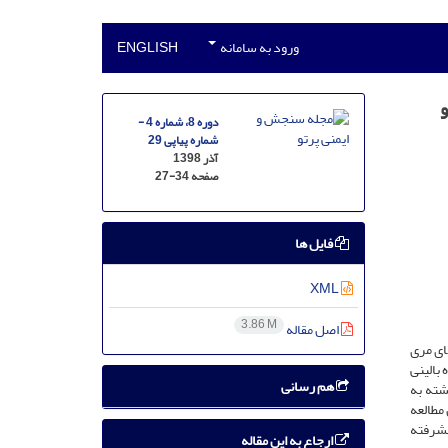
ورود به سامانه
ENGLISH
و
دوره 8، شماره 4 -
شماره پیاپی 29
آذر 1398
صفحه
27-34
فایل ها
XML
3.86 M
اصل مقاله
ای مری
 بالینی
هم رسانی
استنت آغشته به
 این مطالعه
درمان سرطان پیشرفته
ارجاع به این مقاله