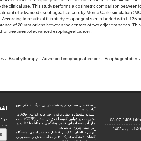
 the clinical use. This study performs a dosimetric comparison between fo
reatment of advanced esophageal cancers by Monte Carlo simulation (M
 According to results of this study, esophageal stents loaded with I-125 s
stance of 20 mm or less between the centers of two adjacent seeds. Thi
ed for treatment of advanced esophageal cancer.
try
Brachytherapy
Advanced esophageal cancer
Esophageal stent
اشت
استفاده از مطالب ارایه شده در این پایگاه با ذکر منبع
آزاد است.
نشریه سنجش و ایمنی پرتو
با احترام به قوانین اخلاق در
برای
1406-07-08
نشریات تابع قوانین کمیته اخلاق در انتشار (COPE) است
مشت
و از آیین‌نامه اجرایی قانون پیشگیری و مقابله با تقلب در
1403-
آثار علمی پیروی می‌نماید.
آدرس :
کاشان، کیلومتر 6 بلوار قطب راوندی، دانشگاه
کاشان، دانشکده فیزیک، دفتر مجله سنجش و ایمنی پرتو،