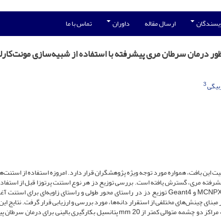
ویسندگان
ارسال مقاله
داوران
تماس با ما
ور درمان سرطان مری پیشرفته با استفاده از شبیه‌سازی مونت‌کارل
3
بیگی
 این بافت، همواره مورد توجه ویژه پژوهشگران قرار دارد. امروزه استفاده از استنت‌ه
ر درمان سرطان پیشرفته مری، گسترش یافته است. بررسی توزیع دز هر نوع استنت پرتوزا قبل از استفاده
ضروری است. در این مطالعه با استفاده از کد مونت‌کارلوی MCNPX2.6 و Geant4 توزیع دز در راستای محور طولی و راستای زاویه‌ای برای 
125 و سه مدل از استنت‌های مری حامل دانه‌های ید-125 بر مبنای چینش‌های مختلفی از استقرار دانه‌ها، مورد بررسی و ارزیابی قرار گرفت. نتایج
نشان می‌دهد، استنت‌های مری حامل دانه‌های ید-125 با فاصله مراکز دو چشمه متوالی کمتر از mm 20 پتانسیل بکارگیری بالینی برای 