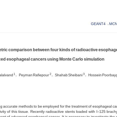
GEANT4
MCN
ric comparison between four kinds of radioactive esophageal
ed esophageal cancers using Monte Carlo simulation
1
2
3
alalvand
Peyman Rafiepour
Shahab Sheibani
Hossein Poorbay
g accurate methods to be employed for the treatment of esophageal cance
ivity of this tissue. Recently radioactive stents loaded with I-125 bra
ent of advanced esophageal cancer. It is necessary to investigate the 