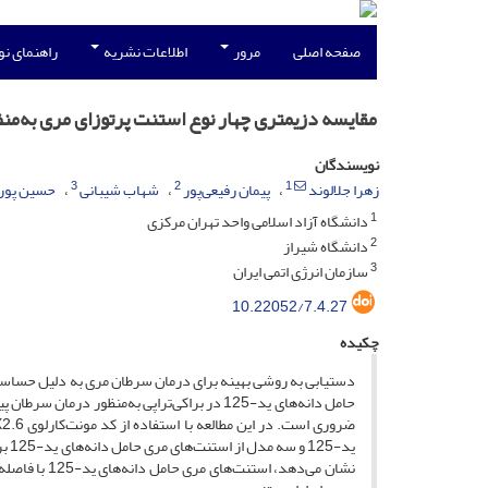
صفحه اصلی
مرور
اطلاعات نشریه
راهنمای ن
مقایسه دزیمتری چهار نوع استنت پرتوزای مری به‌منظ
نویسندگان
3
2
1
زهرا جلالوند
پیمان رفیعی‌پور
شهاب شیبانی
حسین پور
1
دانشگاه آزاد اسلامی واحد تهران مرکزی
2
دانشگاه شیراز
3
سازمان انرژی اتمی ایران
10.22052/7.4.27
چکیده
دستیابی به روشی بهینه برای درمان سرطان مری به دلیل حساسیت
حامل دانه‌های ید-125 در براکی‌تراپی به‌منظو
ید-