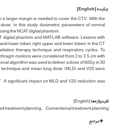
چکیده
[English]
so a larger margin is needed to cover the CTV. With the
-dose. In this study, dosimetric parameters of normal
using the NCAT digital phantom.
AT digital phantom and MATLAB software. Lesions with
 and lower lobes, right upper and lower lobes) in the CT
iation therapy technique and respiratory cycles. To
iaphragm motions were considered from 2 to 3.5 cm with
nal algorithm was used to deliver a dose of 60Gy in 30
h RT technique and mean lung dose (MLD) and V20 were
T. A significant impact on MLD and V20 reduction was
کلیدواژه‌ها
[English]
ed treatment planning
Conventional treatment planning
مراجع