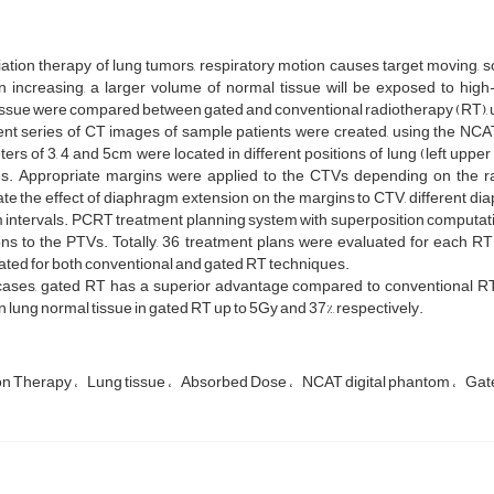
iation therapy of lung tumors, respiratory motion causes target moving, 
n increasing, a larger volume of normal tissue will be exposed to high
issue were compared between gated and conventional radiotherapy (RT), 
rent series of CT images of sample patients were created, using the NC
ers of 3, 4 and 5cm were located in different positions of lung (left upper
s. Appropriate margins were applied to the CTVs depending on the rad
te the effect of diaphragm extension on the margins to CTV, different d
 intervals. PCRT treatment planning system with superposition computatio
ions to the PTVs. Totally, 36 treatment plans were evaluated for eac
ated for both conventional and gated RT techniques.
l cases, gated RT has a superior advantage compared to conventional R
n lung normal tissue in gated RT up to 5Gy and 37%, respectively.
on Therapy
Lung tissue
Absorbed Dose
NCAT digital phantom
Gat