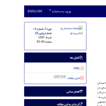
ورود به سامانه
ENGLISH
دوره 7، شماره 2 -
شماره پیاپی 22
خرداد 1397
صفحه
53-63
فایل ها
XML
1007.9 K
اصل مقاله
 میدان
ه‌ی دز
هم رسانی
 قرارگیری آن و حرکت
دیافراگم در آسیب بافت سالم ریه در هر دو روش پرتودرمانی است. برای انجام کار، با استفاده از فانتوم دیجیتال NCAT و نرم‌افزار متلب تصاویر سی‌تی به­
 ریه به تصاویر
ارجاع به این مقاله