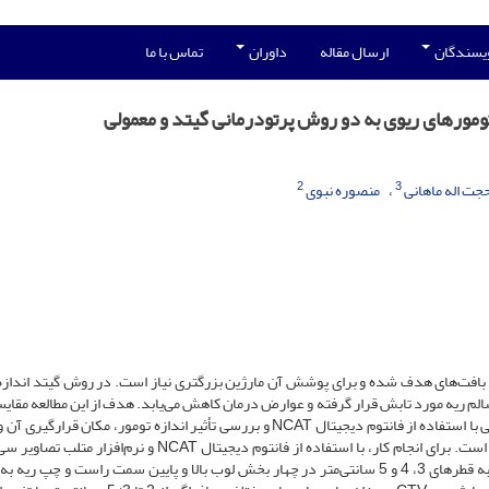
ویسندگان
ارسال مقاله
داوران
تماس با ما
ومورهای ریوی به دو روش پرتودرمانی گیتد و معمولی
2
3
جت اله ماهانی
منصوره نبوی
بافت‌های‌ هدف شده و برای پوشش آن مارژین بزرگ­تری نیاز است. در روش گیتد اندازه
سالم ریه مورد تابش قرار گرفته و عوارض درمان کاهش می‌یابد. هدف از این مطالعه مقایس
رسیده به بافت سالم ریه در دو روش پرتو‌درمانی گیتد و معمولی با استفاده از فانتوم دیجیتال NCAT و بررسی تأثیر اندازه تومور، مکان
صورت مجازی از بیمار تهیه شدند. تومور در سه اندازه مختلف به قطرهای 3، 4 و 5 سانتی‌متر در چهار بخش لوب بالا و پایین سمت راست و چپ