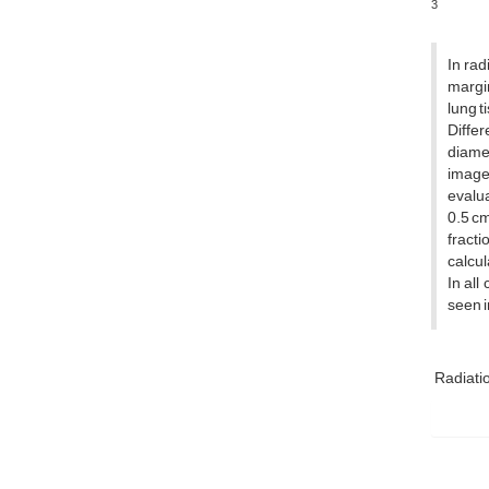
3
In rad
margi
lung t
Diffe
diamet
image
evalua
0.5 cm
fract
calcul
In al
seen i
Radiati