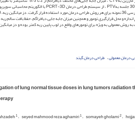
سانتی‌متر در نظر گرفته شد. به منظور رساندن دز 60 گری در 30 جلسه بهPTV ، از سیستم طراحی درمان PCRT-3D با الگ
اندازه و محل قرارگیری تومور و همچنین میزان جابه ­جایی دیافراگم، حفظ بافت سالم ریه 
ی درمان معمولی
طراحی درمان گیتد
gation of lung normal tissue doses in lung tumors radiation
herapy
1
1
2
hahzadeh
seyed mahmood reza aghamiri
somayeh gholami
hojj