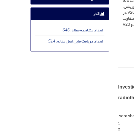
سی‌تی اضافه شدند. برای بررسی اثر دامنه حرکت دیافراگم در مارژین بهCTV ، میزان جابه­ جایی‌های مختلف دیافراگم از 2 تا 5/3 سانتی­متر با تغییرات 5/0
وریتم محاسباتی سوپرپوزیشن،
برای هر دو طراحی درمان گیتد و معمولی استفاده شد. در این بررسی 36 نمونه برای هر روش طراحی درمان مورد استفاده قرار گرفت. دز میانگین ریه، V20 در
آمار
متفاوت
است. به‌علاوه دز رسیده به بافت سالم ریه در روش گیتد نسبت به روش معمولی به ویژه برای تومورهای واقع در لوب پایین ریه کم­تر بوده و دز میانگین و V20
تعداد مشاهده مقاله:
646
تعداد دریافت فایل اصل مقاله:
514
Investi
radiot
sara s
1
2