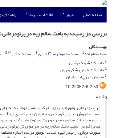
صفحه اصلی
مرور
اطلاعات نشریه
راهنمای ن
بررسی دز رسیده به بافت‌ سالم ریه در پرتودرمانی ت
نویسندگان
2
1
1
سارا شاهزاده
سید محمود رضا آقامیری
سمیه غلامی
ح
1
دانشگاه شهید بهشتی
2
دانشگاه علوم پزشکی تهران
3
سازمان انرژی اتمی ایران
10.22052/6.2.53
چکیده
در پرتودرمانی تومورهای ریوی، حرکت تنفسی موجب جابه­ جایی 
نسبت به روش معمولی کوچک‌‌‌تر و بنابراین حجم کم­تری از بافت 