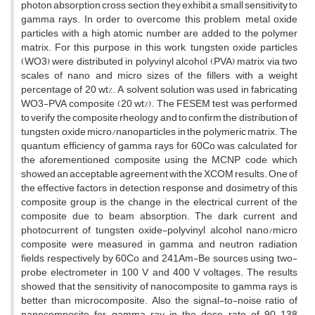
photon absorption cross section, they exhibit a small sensitivity to
gamma rays. In order to overcome this problem, metal oxide
particles with a high atomic number are added to the polymer
matrix. For this purpose, in this work, tungsten oxide particles
(WO3) were distributed in polyvinyl alcohol (PVA) matrix via two
scales of nano and micro sizes of the fillers with a weight
percentage of 20 wt%. A solvent solution was used in fabricating
WO3-PVA composite (20 wt%). The FESEM test was performed
to verify the composite rheology and to confirm the distribution of
tungsten oxide micro/nanoparticles in the polymeric matrix. The
quantum efficiency of gamma rays for 60Co was calculated for
the aforementioned composite using the MCNP code, which
showed an acceptable agreement with the XCOM results. One of
the effective factors in detection response and dosimetry of this
composite group is the change in the electrical current of the
composite due to beam absorption. The dark current and
photocurrent of tungsten oxide-polyvinyl alcohol nano/micro
composite were measured in gamma and neutron radiation
fields respectively by 60Co and 241Am-Be sources using two-
probe electrometer in 100 V and 400 V voltages. The results
showed that the sensitivity of nanocomposite to gamma rays is
better than microcomposite. Also, the signal-to-noise ratio of
nanocomposite for gamma-ray in the dose rate of 90-138