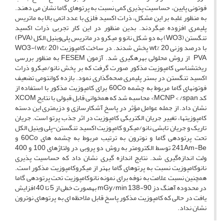
فوتونی پایین، حساسیت­ پذیری کمی نسبت به پرتوهای گاما نشان می­ دهند.
به ­منظور غلبه بر این مشکل، ذرات اکسید فلزی با عدد اتمی بالا به ماتریس
پلیمری افزوده می­گردند. بدین منظور در این کار تجربی ذرات اکسید
تنگستن (WO3) به دو شکل نانو و میکرو در ماتریس پلی‌وینیل­ الکل (PVA)
با درصد وزنی wt% 20 پخش شدند. در ساخت کامپوزیت (wt% 20)WO3-
PVA از روش محلولی بهره­گیری شد. آزمون FESEM به ­منظور بررسی
ریخت­شناسی کامپوزیت مذکور صورت گرفت که بر پخش نانو/میکرو ذرات
اکسید تنگستن در بستر پلیمری صحه‌گذاری نمود. بازده کوانتومی تضعیف
فوتون­های گاما مربوط به چشمه 60Co برای کامپوزیت مذکور با استفاده از
کد MCNP < /span> محاسبه شد که همخوانی قابل قبولی با نتایج XCOM
نشان داد. از جمله عوامل مؤثر در پاسخ آشکارسازی و دزیمتری این دسته
کامپوزیت­ها، تغییر جریان الکتریکی کامپوزیت در اثر جذب پرتو است. جریان
تاریک و جریان تابشی نانو/میکرو کامپوزیت اکسید تنگستن-پلی­ وینیل­ الکل
تحت پرتودهی گاما و نوترون به ترتیب مربوط به چشمه­ های 60Co و
241Am-Be توسط الکترومتر به روش دو پروبی در ولتاژهای 100 و 400
ولت اندازه‌گیری شد. نتایج اندازه­ گیری نشان داد که حساسیت­ پذیری
نانوکامپوزیت نسبت به پرتوهای گاما بهتر از میکروکامپوزیت مذکور است.
همچنین نسبت علامت به نوفه برای نمونه نانوکامپوزیت تحت پرتودهی گاما
در محدوده آهنگ دز mGy/min 138-90 به­صورت خطی از 5 تا 40 افزایش
یافت در حالی که کامپوزیت مذکور پاسخ قابل ملاحظه ­ای به پرتوهای نوترون
نشان نداد.