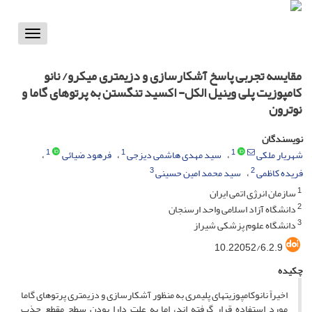
Toggle
vigation
مقایسه تجربی پاسخ آشکارسازی و دزیمتری میکرو/ نانو
کامپوزیت پلی وینیل الکل- اکسید تنگستن به پرتوهای گاما و
نوترون
نویسندگان
1
1
1
شهریار ملکی
سید مهدی هاشمی دیزجی
فرهود ضیائی
3
2
فریده کاظمی
سید محمد امین حسینی
1
سازمان انرژی اتمی ایران
2
دانشگاه آزاد اسلامی واحد ارسنجان
3
دانشگاه علوم پزشکی شیراز
10.22052/6.2.9
چکیده
اخیراً نانوکامپوزیت­های پلیمری به ­منظور آشکارسازی و دزیمتری پرتوهای گاما
مورد استفاده قرار گرفته ­اند، اما به ­علت دارا بودن سطح مقطع جذب