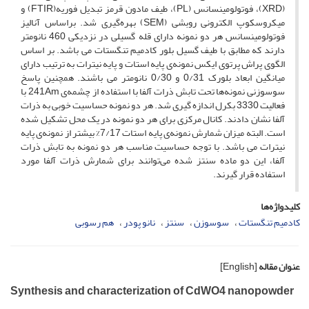
(XRD)، فوتولومینسانس (PL)، طیف مادون قرمز تبدیل فوریه(FTIR) و
میکروسکوپ الکترونی روبشی (SEM) بهره‌گیری شد. براساس آنالیز
فوتولومینسانس هر دو نمونه دارای قله گسیلی در نزدیکی 460 نانومتر
دارند که مطابق با طیف گسیل بلور کادمیم تنگستات می باشد. بر اساس
الگوی پراش پرتوی ایکس نمونه‌ی پایه استات و پایه نیترات به ترتیب دارای
میانگین ابعاد بلورک 0/31 و 0/30 نانومتر می باشند. همچنین پاسخ
سوسوزنی نمونه‌ها تحت تابش ذرات آلفا با استفاده از چشمه‌ی 241Am با
فعالیت 3330 بکرل اندازه گیری شد. هر دو نمونه حساسیت خوبی به ذرات
آلفا نشان دادند. کانال مرکزی برای هر دو نمونه در یک محل تشکیل شده
است. البته میزان شمارش نمونه‌ی پایه استات 7/17‌% بیشتر از نمونه‌ی پایه
نیترات می باشد. با توجه حساسیت مناسب هر دو نمونه به تابش ذرات
آلفا، این دو ماده سنتز شده می‌توانند برای شمارش ذرات آلفا مورد
استفاده قرار گیرند.
کلیدواژه‌ها
کادمیم تنگستات
سوسوزن
سنتز
نانو پودر
هم رسوبی
عنوان مقاله
[English]
Synthesis and characterization of CdWO4 nanopowder