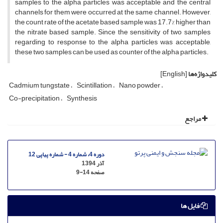
samples to the alpha particles was acceptable and the central
channels for them were occurred at the same channel. However,
the count rate of the acetate based sample was 17.7% higher than
the nitrate based sample. Since the sensitivity of two samples
regarding to response to the alpha particles was acceptable,
these two samples can be used as counter of the alpha particles.
کلیدواژه‌ها
[English]
Cadmium tungstate
Scintillation
Nano powder
Co-precipitation
Synthesis
مراجع
دوره 4، شماره 4 - شماره پیاپی 12
آذر 1394
صفحه
9-14
فایل ها