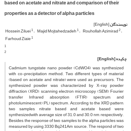
based on acetate and nitrate and comparison of their
properties as a detector of alpha particles
نویسندگان
[English]
1
1
2
Hossein Ziluei
Majid Mojtahedzadeh
Rouhollah Azimirad
1
Farhoud Ziaie
1
2
چکیده
[English]
Cadmium tungstate nano powder (CdWO4) was synthesized
with co-precipitation method. Two different types of material
(based on acetate and nitrate) were used as precursors. The
synthesized powder was characterized by X-ray powder
diffraction (XRD), scanning electron microscopy (SEM), Fourier
transfer Infrared absorption (FTIR) spectrum, and
photoluminescent (PL) spectrum. According to the XRD pattern,
two samples, nitrate based and acetate based were
synthesizedwith average size of 31.0 and 30.0 nm, respectively.
Besides, the response of two samples to the alpha particles was
measured by using 3330 Bq241Am source. The respond of two