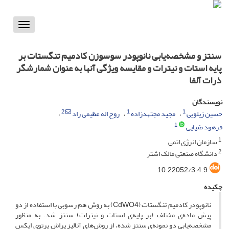
Toggle
vigation
سنتز و مشخصه‌یابی نانوپودر سوسوزن کادمیم تنگستات بر
پایه استات و نیترات و مقایسه ویژگی آنها به عنوان شمارشگر
ذرات آلفا
نویسندگان
2
1
1
حسین زیلویی
مجید مجتهدزاده
روح اله عظیمی راد
1
فرهود ضیایی
1
سازمان انرژی اتمی
2
دانشگاه صنعتی مالک اشتر
10.22052/3.4.9
چکیده
نانوپودر کادمیم تنگستات (CdWO4) به روش هم رسوبی با استفاده از دو
پیش ماده‌ی مختلف (بر پایه‌ی استات و نیترات) سنتز شد. به منظور
مشخصه‌یابی دو نمونه‌ی سنتز شده، از روش‌های آنالیز پراش پرتوی ایکس