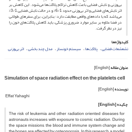
بی‌وزنی و تابش فضایی باعث کاهش تراکم پلاکت‌ها می‌شود. این کاهش بر
اثر تابش‌های فضایی و اثر بی‌وزنی حدود 6/1% و در حالت تابش فضایی 3/1%
می‌باشد که با داده‌های واقعی مطابقت دارد؛ بنابراین، برای سفرهای طولانی
در فضا علاوه بر سایر موارد ضروری پزشکی، باید کاهش پلاکت‌های خون را
نیز در نظر گرفت.
کلیدواژه‌ها
تشعشعات فضایی
پلاکت‌ها
سیستم خونساز
مدل چند بخشی
اثر بی‌وزنی
عنوان مقاله
[English]
Simulation of space radiation effect on the platelets cell
نویسنده
[English]
Effat Yahaghi
چکیده
[English]
The risk of leukemia and other radiation oriented diseases for
astronauts increases with exposure to cosmic radiation. During
the space missions, the blood and immune system change and
the bones are affected by osteoporosis. In this research, a model,