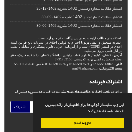
1403-03-31
انتشار مقالات شماره زمستان 1402 نشریه
1402-12-25
انتشار مقالات شماره پاییز 1402 نشریه
1402-09-30
انتشار مقالات شماره تابستان 1402 نشریه
1402-06-30
استفاده از مطالب ارایه شده در این پایگاه با ذکر منبع آزاد است.
نشریه سنجش و ایمنی پرتو
با احترام به قوانین اخلاق در نشریات تابع قوانین کمیته
اخلاق در انتشار (COPE) است و از آیین‌نامه اجرایی قانون پیشگیری و مقابله با تقلب
در آثار علمی پیروی می‌نماید.
آدرس :
کاشان، کیلومتر 6 بلوار قطب راوندی، دانشگاه کاشان، دانشکده فیزیک، دفتر
مجله سنجش و ایمنی پرتو، کد پستی: 8731753153
تلفن:
55913043-031 و 55912571-031 و 55912576-031 ،فکس:031-55511126
پست الکترونیکی:
rsm@kashanu.ac.ir
اشتراک خبرنامه
برای دریافت اخبار و اطلاعیه های مهم نشریه در خبرنامه نشریه مشترک
شوید.
این وب سایت از کوکی ها برای اطمینان از ارائه بهترین
اشتراک
خدمات استفاده می کند.
متوجه شدم