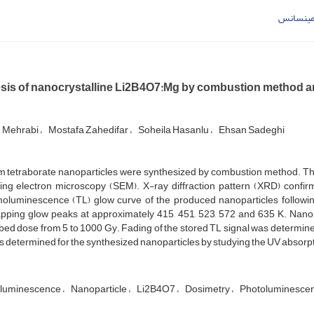
مینسانس
sis of nanocrystalline Li2B4O7:Mg by combustion method an
 Mehrabi
Mostafa Zahedifar
Soheila Hasanlu
Ehsan Sadeghi
um tetraborate nanoparticles were synthesized by combustion method. Th
ing electron microscopy (SEM). X-ray diffraction pattern (XRD) confirm
oluminescence (TL) glow curve of the produced nanoparticles followin
apping glow peaks at approximately 415, 451, 523, 572 and 635 K. Nanop
ed dose from 5 to 1000 Gy. Fading of the stored TL signal was determin
 determined for the synthesized nanoparticles by studying the UV absorpt
luminescence
Nanoparticle
Li2B4O7
Dosimetry
Photoluminesce