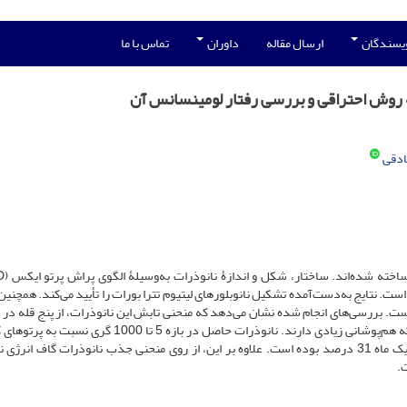
ویسندگان
ارسال مقاله
داوران
تماس با ما
 به روش احتراقی و‌ بررسی رفتار لومینسانس آن
دقی
مورد بررسی قرار گرفته است. نتایج به‌دست‌آمده تشکیل نانوبلورهای لیتیوم تترا بورات را تأیید می‌کند. همچن
ت. بررسی‌های انجام شده نشان می‌دهد که منحنی تابش این نانوذرات، از پنج قله در د
415، 451، 523، 572 و 635 درجۀ کلوین تشکیل شده است که هم‌پوشانی زیادی دارند. نانوذرات حاصل در بازه 5 تا 0
پاسخ خطی از خود نشان می‌دهند و محوشدگی آن‌ها در مدت یک ماه 31 درصد بوده است. علاوه بر این، از روی منحنی جذب نانوذرات گاف ان