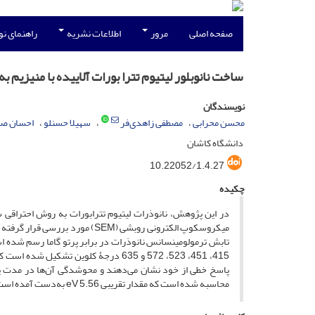
صفحه اصلی
مرور
اطلاعات نشریه
راهنمای ن
ساخت نانوبلور لیتیوم تترا بورات آلاییده با منیزیم
نویسندگان
محسن محرابی
مصطفی زاهدی‌فر
سهیلا حسنلو
احسان صا
دانشگاه کاشان
10.22052/1.4.27
چکیده
میکروسکوپ الکترونی روبشی (SEM) 
تابش ترمولومینسانس نانوذرات در برابر پرتو گاما رسم شده اس
محاسبه شده است که مقدار تقریبی 5.56 eV به‌دست آمده است.