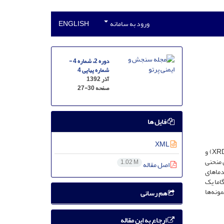
ورود به سامانه
ENGLISH
دوره 2، شماره 4 -
شماره پیاپی 4
آذر 1392
صفحه
27-30
فایل ها
XML
در این پژوهش، نانوذرات لیتیوم تترابورات به روش احتراقی ساخته شده‌اند. ساختار، شکل و اندازۀ نانوذرات به‌وسیلۀ الگوی پراش پرتو ایکس (XRD) و
ین منحنی
1.02 M
اصل مقاله
ما‌های
100 گری نسبت به پرتوهای گاما یک
رژی نمونه‌ها
هم رسانی
ارجاع به این مقاله