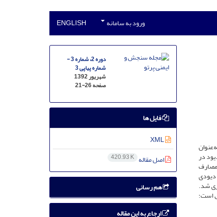
ورود به سامانه
ENGLISH
دوره 2، شماره 3 -
شماره پیاپی 3
شهریور 1392
صفحه
21-26
فایل ها
XML
‌عنوان
یود در
420.93 K
اصل مقاله
 مصارف
مدار دیودی
یری شد.
هم رسانی
ش است؛
ارجاع به این مقاله