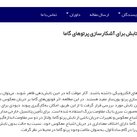
ویسندگان
ارسال مقاله
داوران
تماس با ما
ابش برای آشکارسازی پرتوهای گاما
رهای الکترونیکی داشته باشند. آثار موقت که در حین تابش‌دهی ظاهر شوند، می‌توان به
ازی پرتو یون‌ساز مفید هستند. در این مطالعه، اثر فوتون‌های گاما بر جریان معکوس د
 تابش مورد بررسی قرار گرفت تا از این طریق، امکان به‌کارگیری پیوند دیودی برای
کارسازی بررسی شود. در مدار دیودی از یک دیود N4001به‌صورت سری با یک مقاومت بزرگ استفاده شده است. برای تأمین پتانسیل خارجی 
اشباع معکوس و تغییرات جریان ناشی از تابش پرتو گاما، ولتاژ در دو سر مقاومت اندازه‌گ
 گاما دارای اختلاف معناداری در جریان اشباع معکوس خود، نسبت به حالت بدون تاب
ا در گام سادۀ اول، به‌عنوان علامت وجود پرتو گاما در محیط در نظر گرفت.