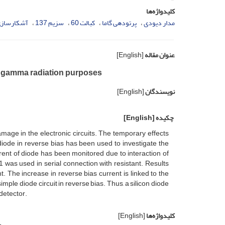
کلیدواژه‌ها
مدار دیودی
پرتودهی گاما
کبالت 60
سزیم 137
آشکارسازی 
عنوان مقاله
[English]
for gamma radiation purposes
نویسندگان
[English]
چکیده
[English]
mage in the electronic circuits. The temporary effects
a diode in reverse bias has been used to investigate the
rrent of diode has been monitored due to interaction of
as used in serial connection with resistant. Results
t. The increase in reverse bias current is linked to the
imple diode circuit in reverse bias. Thus, a silicon diode
detector.
کلیدواژه‌ها
[English]