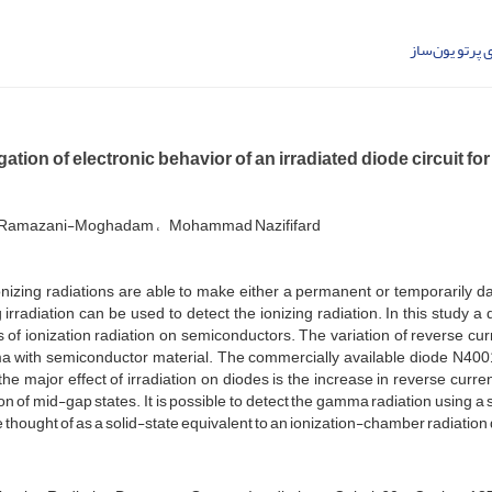
پرتو یون‌ساز
gation of electronic behavior of an irradiated diode circuit 
Ramazani-Moghadam
Mohammad Nazififard
nizing radiations are able to make either a permanent or temporarily da
 irradiation can be used to detect the ionizing radiation. In this study 
s of ionization radiation on semiconductors. The variation of reverse cu
 with semiconductor material. The commercially available diode N4001 w
he major effect of irradiation on diodes is the increase in reverse curren
on of mid-gap states. It is possible to detect the gamma radiation using a s
 thought of as a solid-state equivalent to an ionization-chamber radiation 