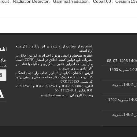
rcuit
Radiation Detector
Gamma Irradiation
Cobalt 60
Cesium 13
اشت
استفاده از مطالب ارایه شده در این پایگاه با ذکر منبع
آزاد است.
نشریه سنجش و ایمنی پرتو
با احترام به قوانین اخلاق در
برای
1406-07-08
نشریات تابع قوانین کمیته اخلاق در انتشار (COPE) است
مشت
و از آیین‌نامه اجرایی قانون پیشگیری و مقابله با تقلب در
1403-
آثار علمی پیروی می‌نماید.
آدرس :
کاشان، کیلومتر 6 بلوار قطب راوندی، دانشگاه
کاشان، دانشکده فیزیک، دفتر مجله سنجش و ایمنی پرتو،
کد پستی: 8731753153
ریه
تلفن:
55913043-031 و 55912571-031 و 55912576-
031 ،فکس:031-55511126
پست الکترونیکی:
rsm@kashanu.ac.ir
1402-
ریه