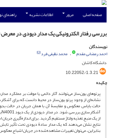
صفحه اصلی
مرور
اطلاعات نشریه
راهنمای ن
بررسی رفتار الکترونیکی یک مدار دیودی در معرض ت
نویسندگان
احمد رمضانی مقدم
محمد نظیفی فرد
دانشگاه کاشان
10.22052/1.3.21
چکیده
پرتوهای یون‌ساز می‌توانند آثار دائمی یا موقت بر عملکرد مدا
نشانه‌ای از وجود پرتو یون‌ساز در محیط دانست که برای آشکارس
حالت بایاس معکوس و مقایسۀ آن با همان جریان در حالت بدون
آش
از یک منبع تغذیه ولتاژ مستقیم گردید. برای اندازه‌گیری جریان 
نتایج نشان می‌دهند که یک مدار سادۀ دیودی تحت تأثیر تابش
بنابراین، می‌توان تغییرات مشاهده‌شده در جریان اشباع معکوس ر