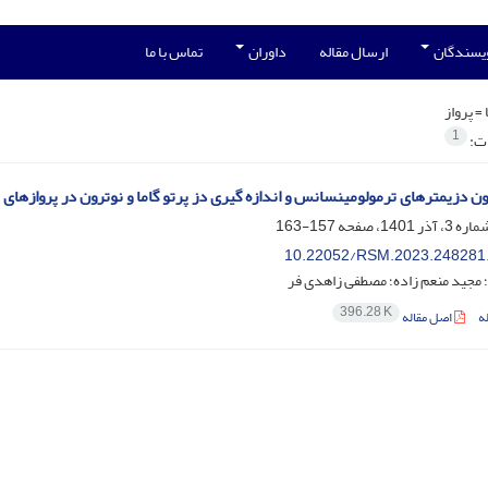
ویسندگان
ارسال مقاله
داوران
تماس با ما
 =
پرواز
1
ات:
ون دزیمترهای ترمولومینسانس و اندازه گیری دز پرتو گاما و نوترون در پروازهای
157-163
10.22052/RSM.2023.248281
 مجید منعم زاده؛ مصطفی زاهدی فر
396.28 K
ه
اصل مقاله