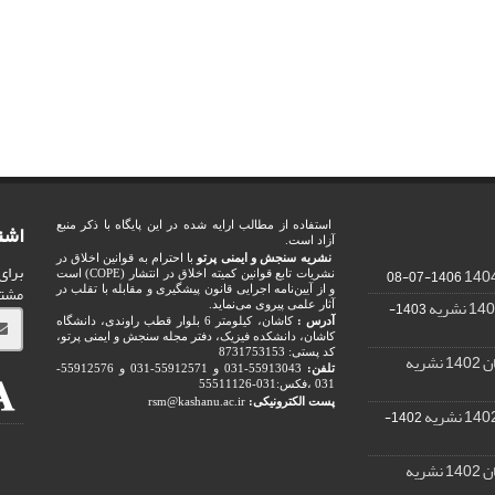
اشت
استفاده از مطالب ارایه شده در این پایگاه با ذکر منبع
آزاد است.
نشریه سنجش و ایمنی پرتو
با احترام به قوانین اخلاق در
برای
1406-07-08
نشریات تابع قوانین کمیته اخلاق در انتشار (COPE) است
مشت
و از آیین‌نامه اجرایی قانون پیشگیری و مقابله با تقلب در
1403-
آثار علمی پیروی می‌نماید.
آدرس :
کاشان، کیلومتر 6 بلوار قطب راوندی، دانشگاه
کاشان، دانشکده فیزیک، دفتر مجله سنجش و ایمنی پرتو،
کد پستی: 8731753153
ریه
تلفن:
55913043-031 و 55912571-031 و 55912576-
031 ،فکس:031-55511126
پست الکترونیکی:
rsm@kashanu.ac.ir
1402-
ریه