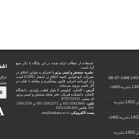
اشت
استفاده از مطالب ارایه شده در این پایگاه با ذکر منبع
آزاد است.
نشریه سنجش و ایمنی پرتو
با احترام به قوانین اخلاق در
برای
1406-07-08
نشریات تابع قوانین کمیته اخلاق در انتشار (COPE) است
مشت
و از آیین‌نامه اجرایی قانون پیشگیری و مقابله با تقلب در
1403-
آثار علمی پیروی می‌نماید.
آدرس :
کاشان، کیلومتر 6 بلوار قطب راوندی، دانشگاه
کاشان، دانشکده فیزیک، دفتر مجله سنجش و ایمنی پرتو،
کد پستی: 8731753153
ریه
تلفن:
55913043-031 و 55912571-031 و 55912576-
031 ،فکس:031-55511126
پست الکترونیکی:
rsm@kashanu.ac.ir
1402-
ریه