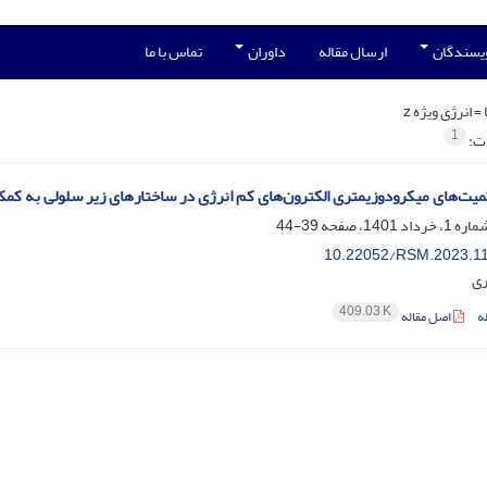
ویسندگان
ارسال مقاله
داوران
تماس با ما
 =
انرژی ویژه z
1
ات:
ت‌های میکرودوزیمتری الکترون‌های کم انرژی در ساختارهای زیر سلولی به کمک کد 4-DNA
39-44
10.22052/RSM.2023.1
ری
409.03 K
ه
اصل مقاله