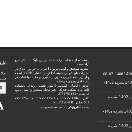
اشت
استفاده از مطالب ارایه شده در این پایگاه با ذکر منبع
آزاد است.
نشریه سنجش و ایمنی پرتو
با احترام به قوانین اخلاق در
برای
1406-07-08
نشریات تابع قوانین کمیته اخلاق در انتشار (COPE) است
مشت
و از آیین‌نامه اجرایی قانون پیشگیری و مقابله با تقلب در
1403-
آثار علمی پیروی می‌نماید.
آدرس :
کاشان، کیلومتر 6 بلوار قطب راوندی، دانشگاه
کاشان، دانشکده فیزیک، دفتر مجله سنجش و ایمنی پرتو،
کد پستی: 8731753153
ریه
تلفن:
55913043-031 و 55912571-031 و 55912576-
031 ،فکس:031-55511126
پست الکترونیکی:
rsm@kashanu.ac.ir
1402-
ریه