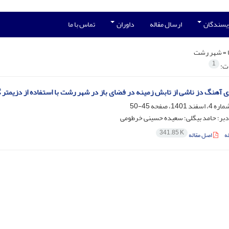
ویسندگان
ارسال مقاله
داوران
تماس با ما
 =
شهر رشت
1
ات:
ری آهنگ دز ناشی از تابش زمینه در فضای باز در شهر رشت با استفاده از دزیمتر 
45-50
دبر؛ حامد بیگلی؛ سعیده حسینی خرطومی
341.85 K
ه
اصل مقاله