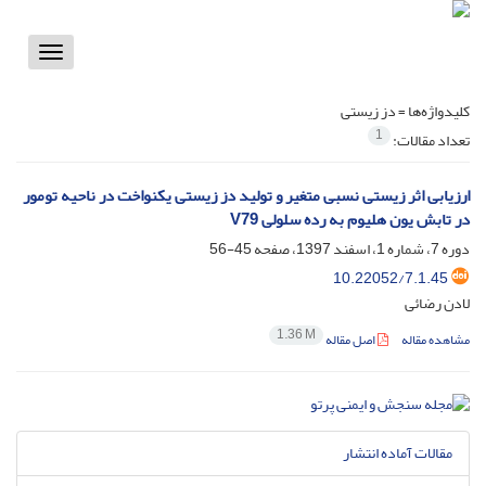
Toggle
vigation
کلیدواژه‌ها =
دز زیستی
1
تعداد مقالات:
ارزیابی اثر زیستی نسبی متغیر و تولید دز زیستی یکنواخت در ناحیه تومور
در تابش یون هلیوم به رده سلولی V79
دوره 7، شماره 1، اسفند 1397، صفحه
45-56
10.22052/7.1.45
لادن رضائی
1.36 M
مشاهده مقاله
اصل مقاله
مقالات آماده انتشار