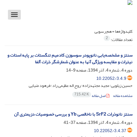
Toggle
vigation
کلیدواژه‌ها =
هم رسوبی
2
تعداد مقالات:
سنتز و مشخصه‌یابی نانوپودر سوسوزن کادمیم تنگستات بر پایه استات و
نیترات و مقایسه ویژگی آنها به عنوان شمارشگر ذرات آلفا
دوره 4، شماره 4، آذر 1394، صفحه
9-14
10.22052/3.4.9
حسین زیلویی؛ مجید مجتهدزاده؛ روح اله عظیمی راد؛ فرهود ضیایی
715.42 K
مشاهده مقاله
اصل مقاله
سنتز نانوذرات SrF2 با ناخالصی Yb و بررسی خصوصیات دزیمتری آن
دوره 4، شماره 4، آذر 1394، صفحه
37-41
10.22052/3.4.37