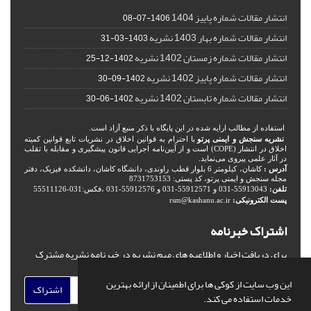
انتشار مقالات شماره پاییز 1404
1406-07-08
انتشار مقالات شماره بهار 1403 نشریه
1403-03-31
انتشار مقالات شماره زمستان 1402 نشریه
1402-12-25
انتشار مقالات شماره پاییز 1402 نشریه
1402-09-30
انتشار مقالات شماره تابستان 1402 نشریه
1402-06-30
استفاده از مطالب ارایه شده در این پایگاه با ذکر منبع آزاد است.
نشریه سنجش و ایمنی پرتو
با احترام به قوانین اخلاق در نشریات تابع قوانین کمیته
اخلاق در انتشار (COPE) است و از آیین‌نامه اجرایی قانون پیشگیری و مقابله با تقلب
در آثار علمی پیروی می‌نماید.
آدرس :
کاشان، کیلومتر 6 بلوار قطب راوندی، دانشگاه کاشان، دانشکده فیزیک، دفتر
مجله سنجش و ایمنی پرتو، کد پستی: 8731753153
تلفن:
55913043-031 و 55912571-031 و 55912576-031 ،فکس:031-55511126
پست الکترونیکی:
rsm@kashanu.ac.ir
اشتراک خبرنامه
برای دریافت اخبار و اطلاعیه های مهم نشریه در خبرنامه نشریه مشترک
شوید.
این وب سایت از کوکی ها برای اطمینان از ارائه بهترین
اشتراک
خدمات استفاده می کند.