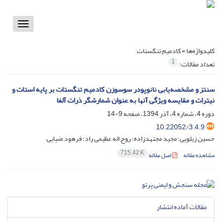
Toggle
vigation
کلیدواژه‌ها =
کادمیم تنگستات
1
تعداد مقالات:
سنتز و مشخصه‌یابی نانوپودر سوسوزن کادمیم تنگستات بر پایه استات و
نیترات و مقایسه ویژگی آنها به عنوان شمارشگر ذرات آلفا
دوره 4، شماره 4، آذر 1394، صفحه
9-14
10.22052/3.4.9
حسین زیلویی؛ مجید مجتهدزاده؛ روح اله عظیمی راد؛ فرهود ضیایی
715.42 K
مشاهده مقاله
اصل مقاله
مقالات آماده انتشار