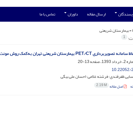
ویسندگان
ارسال مقاله
داوران
تماس با ما
 =
بیمارستان شریعتی
1
ات:
ربرداری PET/CT بیمارستان شریعتی تهران به‌کمک روش مونت‌کارلو
13-20
10.22052/2
ایی ظفرقندی؛ فرشته غلامی؛ احسان علی بیگی
2.19 M
ه
اصل مقاله