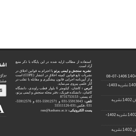
اشت
استفاده از مطالب ارایه شده در این پایگاه با ذکر منبع
آزاد است.
نشریه سنجش و ایمنی پرتو
با احترام به قوانین اخلاق در
برای
1406-07-08
نشریات تابع قوانین کمیته اخلاق در انتشار (COPE) است
مشت
و از آیین‌نامه اجرایی قانون پیشگیری و مقابله با تقلب در
1403-
آثار علمی پیروی می‌نماید.
آدرس :
کاشان، کیلومتر 6 بلوار قطب راوندی، دانشگاه
کاشان، دانشکده فیزیک، دفتر مجله سنجش و ایمنی پرتو،
کد پستی: 8731753153
ریه
تلفن:
55913043-031 و 55912571-031 و 55912576-
031 ،فکس:031-55511126
پست الکترونیکی:
rsm@kashanu.ac.ir
1402-
ریه