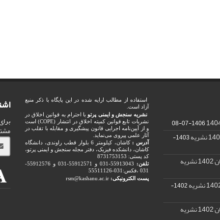
اشت
استفاده از مطالب ارایه شده در این پایگاه با ذکر منبع
آزاد است.
نشریه سنجش و ایمنی پرتو
با احترام به قوانین اخلاق در
برای
1406-07-08
نشریات تابع قوانین کمیته اخلاق در انتشار (COPE) است
مشت
و از آیین‌نامه اجرایی قانون پیشگیری و مقابله با تقلب در
1403-
آثار علمی پیروی می‌نماید.
آدرس :
کاشان، کیلومتر 6 بلوار قطب راوندی، دانشگاه
کاشان، دانشکده فیزیک، دفتر مجله سنجش و ایمنی پرتو،
کد پستی: 8731753153
ریه
تلفن:
55913043-031 و 55912571-031 و 55912576-
031 ،فکس:031-55511126
پست الکترونیکی:
rsm@kashanu.ac.ir
1402-
ریه