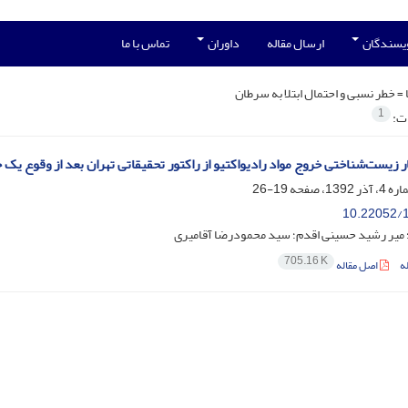
ویسندگان
ارسال مقاله
داوران
تماس با ما
 =
خطر نسبی و احتمال ابتلا به سرطان
1
ات:
ر زیست‌شناختی خروج مواد رادیواکتیو از راکتور تحقیقاتی تهران بعد از وقوع یک
19-26
10.22052/1
؛ میر رشید حسینی اقدم؛ سید محمودرضا آقامیری
705.16 K
ه
اصل مقاله