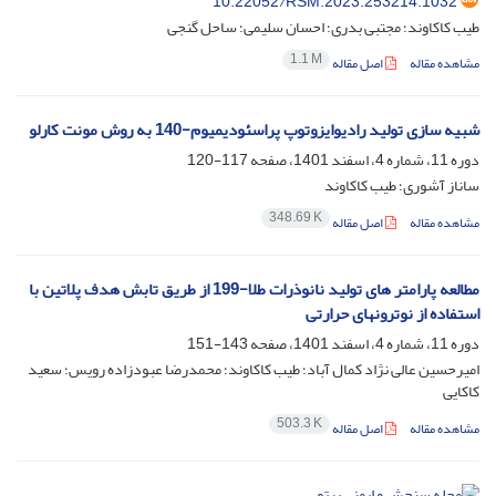
10.22052/RSM.2023.253214.1032
طیب کاکاوند؛ مجتبی بدری؛ احسان سلیمی؛ ساحل گنجی
1.1 M
مشاهده مقاله
اصل مقاله
شبیه سازی تولید رادیوایزوتوپ پراسئودیمیوم-140 به روش مونت کارلو
دوره 11، شماره 4، اسفند 1401، صفحه
117-120
ساناز آشوری؛ طیب کاکاوند
348.69 K
مشاهده مقاله
اصل مقاله
مطالعه پارامتر های تولید نانوذرات طلا-199 از طریق تابش هدف پلاتین با
استفاده از نوترونهای حرارتی
دوره 11، شماره 4، اسفند 1401، صفحه
143-151
امیرحسین عالی نژاد کمال آباد؛ طیب کاکاوند؛ محمدرضا عبودزاده رویس؛ سعید
کاکایی
503.3 K
مشاهده مقاله
اصل مقاله