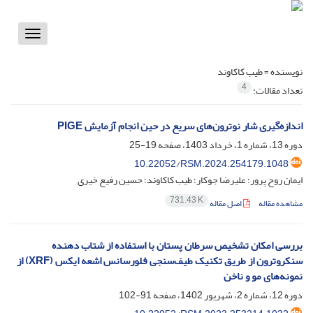
Toggle
vigation
نویسنده =
طیب کاکاوند
4
تعداد مقالات:
اندازه‌گیری شار نوترون‌های سریع در حین انجام آزمایش PIGE
دوره 13، شماره 1، خرداد 1403، صفحه
19-25
10.22052/RSM.2024.254179.1048
ایمان روح پرور؛ علیرضا جوکار؛ طیب کاکاوند؛ حسین رفیع خیری
731.43 K
مشاهده مقاله
اصل مقاله
بررسی امکان تشخیص سرطان پستان با استفاده از شتاب دهنده
سنکروترون از طریق تکنیک طیف‌سنجی فلورسانس اشعه ایکس (XRF) از
نمونه‌های مو و ناخن
دوره 12، شماره 2، شهریور 1402، صفحه
91-102