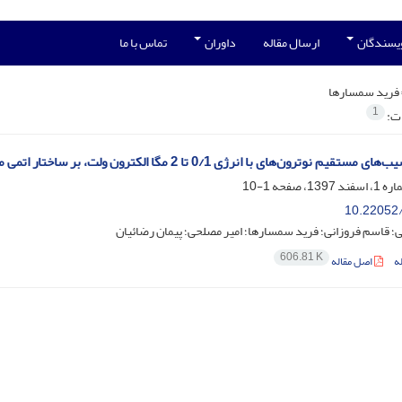
ویسندگان
ارسال مقاله
داوران
تماس با ما
فرید سمسارها
1
ات:
نوترون‌های با انرژی 0/1 تا 2 مگا الکترون ولت، بر ساختار اتمی مولکول DNA با ابزار Geant4
1-10
10.22052/
؛ قاسم فروزانی؛ فرید سمسارها؛ امیر مصلحی؛ پیمان رضائیان
606.81 K
ه
اصل مقاله