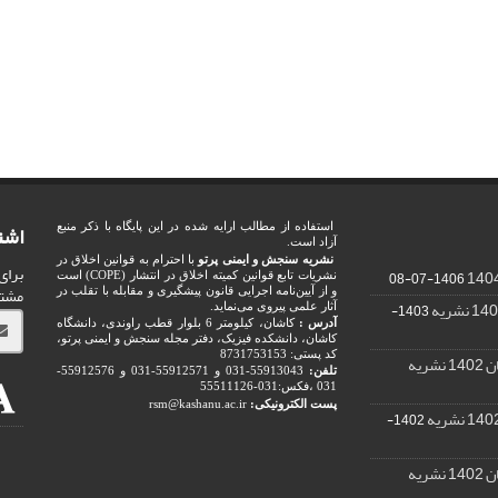
اشت
استفاده از مطالب ارایه شده در این پایگاه با ذکر منبع
آزاد است.
نشریه سنجش و ایمنی پرتو
با احترام به قوانین اخلاق در
برای
1406-07-08
نشریات تابع قوانین کمیته اخلاق در انتشار (COPE) است
مشت
و از آیین‌نامه اجرایی قانون پیشگیری و مقابله با تقلب در
1403-
آثار علمی پیروی می‌نماید.
آدرس :
کاشان، کیلومتر 6 بلوار قطب راوندی، دانشگاه
کاشان، دانشکده فیزیک، دفتر مجله سنجش و ایمنی پرتو،
کد پستی: 8731753153
ریه
تلفن:
55913043-031 و 55912571-031 و 55912576-
031 ،فکس:031-55511126
پست الکترونیکی:
rsm@kashanu.ac.ir
1402-
ریه