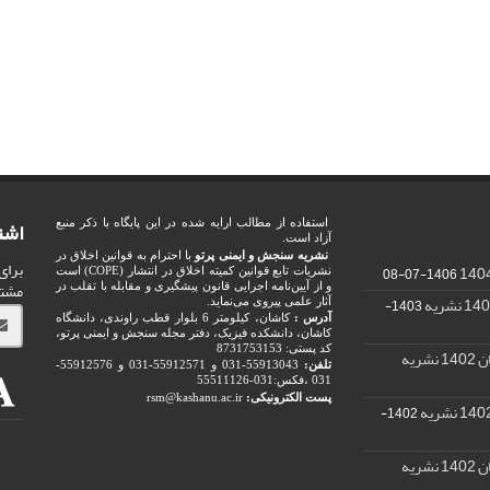
اشت
استفاده از مطالب ارایه شده در این پایگاه با ذکر منبع
آزاد است.
نشریه سنجش و ایمنی پرتو
با احترام به قوانین اخلاق در
برای
1406-07-08
نشریات تابع قوانین کمیته اخلاق در انتشار (COPE) است
مشت
و از آیین‌نامه اجرایی قانون پیشگیری و مقابله با تقلب در
1403-
آثار علمی پیروی می‌نماید.
آدرس :
کاشان، کیلومتر 6 بلوار قطب راوندی، دانشگاه
کاشان، دانشکده فیزیک، دفتر مجله سنجش و ایمنی پرتو،
کد پستی: 8731753153
ریه
تلفن:
55913043-031 و 55912571-031 و 55912576-
031 ،فکس:031-55511126
پست الکترونیکی:
rsm@kashanu.ac.ir
1402-
ریه