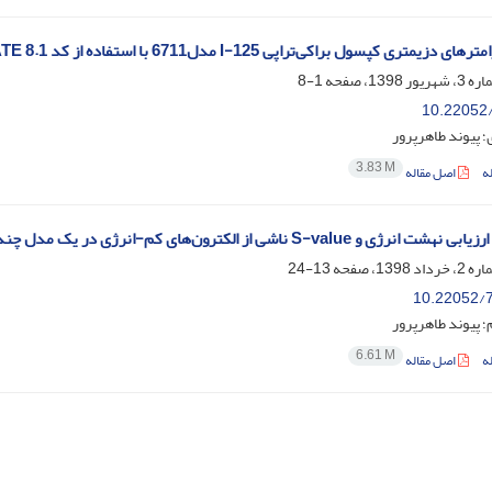
دزیمتری کپسول براکی‌تراپی I-125 مدل6711 با استفاده از کد GATE 8.1
1-8
10.22052/
 پیوند طاهرپرور
3.83 M
ه
اصل مقاله
S-va ناشی از الکترون‌های کم-‌انرژی در یک مدل چندسلولی، با استفاده از Geant4-DNA
13-24
10.22052/7
 پیوند طاهرپرور
6.61 M
ه
اصل مقاله