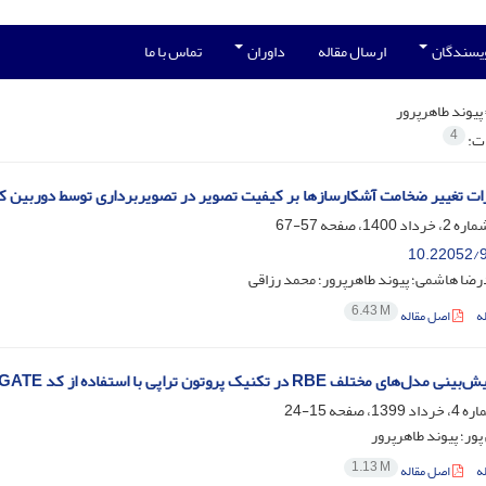
ویسندگان
ارسال مقاله
داوران
تماس با ما
پیوند طاهرپرور
4
ات:
ثرات تغییر ضخامت آشکارسازها بر کیفیت تصویر در تصویربرداری توسط دوربین ک
57-67
10.22052/9
ضا هاشمی؛ پیوند طاهرپرور؛ محمد رزاقی
6.43 M
ه
اصل مقاله
ای مختلف RBE در تکنیک پروتون تراپی با استفاده از کد GATE
15-24
ور؛ پیوند طاهرپرور
1.13 M
ه
اصل مقاله