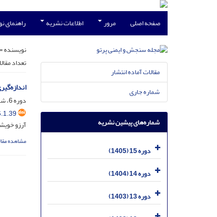
صفحه اصلی
مرور
اطلاعات نشریه
راهنمای ن
نویسنده =
تعداد مقال
مقالات آماده انتشار
اندازه‌گیری غلظت گاز ر
شماره جاری
دوره 6، شماره 1، اسفند 1396، صفحه
.1.39
شماره‌های پیشین نشریه
آرزو خویشد
مشاهده مقال
دوره 15 (1405)
دوره 14 (1404)
دوره 13 (1403)