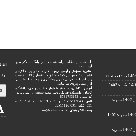
اشت
استفاده از مطالب ارایه شده در این پایگاه با ذکر منبع
آزاد است.
نشریه سنجش و ایمنی پرتو
با احترام به قوانین اخلاق در
برای
1406-07-08
نشریات تابع قوانین کمیته اخلاق در انتشار (COPE) است
مشت
و از آیین‌نامه اجرایی قانون پیشگیری و مقابله با تقلب در
1403-
آثار علمی پیروی می‌نماید.
آدرس :
کاشان، کیلومتر 6 بلوار قطب راوندی، دانشگاه
کاشان، دانشکده فیزیک، دفتر مجله سنجش و ایمنی پرتو،
کد پستی: 8731753153
ریه
تلفن:
55913043-031 و 55912571-031 و 55912576-
031 ،فکس:031-55511126
پست الکترونیکی:
rsm@kashanu.ac.ir
1402-
ریه