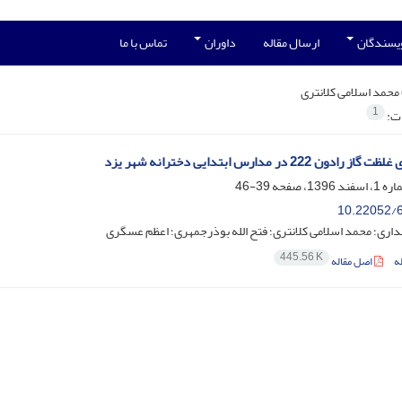
ویسندگان
ارسال مقاله
داوران
تماس با ما
محمد اسلامی کلانتری
1
ات:
ادون 222 در مدارس ابتدایی دخترانه شهر یزد
39-46
10.22052/6
اری؛ محمد اسلامی کلانتری؛ فتح الله بوذرجمهری؛ اعظم عسگری
445.56 K
ه
اصل مقاله